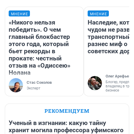
МНЕНИЕ
МНЕНИЕ
«Никого нельзя
Наследие, кото
победить». О чем
чудом не разва
главный блокбастер
транспортный 
этого года, который
разнес миф о 
бьет рекорды в
советских доро
прокате: честный
отзыв на «Одиссею»
Нолана
Олег Арефьев
Блогер, предпри
Стас Соколов
владелец в тра
Эксперт
бизнесе
РЕКОМЕНДУЕМ
Ученый в изгнании: какую тайну
хранит могила профессора уфимского