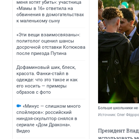
меня хотят убить»: участница
«Мамы в 16» ответила на
обвинения в домогательствах
к маленькому сыну
«Эти вещи взаимосвязаны»:
политолог оценил шансы
досрочной отставки Котюкова
после приезда Путина
Дофаминовый шик, блеск,
красота. Фанки-стайл в
одежде: что это такое и как
его носить — примеры
образов с фото
«Минус — слишком много
Больше школьники не с
спойлеров»: российский
Источник: 
Олег Фёдоро
ниндзя-скульптор снялся в
сериале «Дом Дракона».
Президент Вла
Видео
использовать м