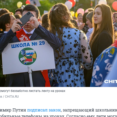
могут беззаботно листать ленту на уроках
в / CHITA.RU
димир Путин
подписал закон
, запрещающий школьни
обильные телефоны на уроках. Согласно ему, дети мог