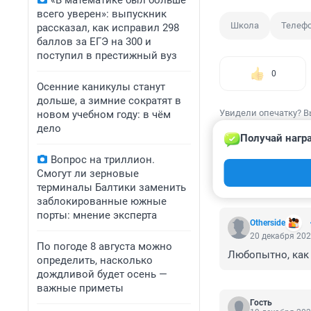
«В математике был больше
всего уверен»: выпускник
Школа
Телеф
рассказал, как исправил 298
баллов за ЕГЭ на 300 и
поступил в престижный вуз
0
Осенние каникулы станут
дольше, а зимние сократят в
Увидели опечатку? В
новом учебном году: в чём
дело
Получай нагр
Вопрос на триллион.
Смогут ли зерновые
КОММЕНТАР
терминалы Балтики заменить
заблокированные южные
порты: мнение эксперта
Otherside
20 декабря 202
По погоде 8 августа можно
Любопытно, как 
определить, насколько
дождливой будет осень —
важные приметы
Гость