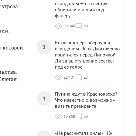
скандалом — его сестру
 угроза
обвинили в пении под
фанеру
30 840
50
ний:
Когда концерт обернулся
3
а которой
скандалом. Ваня Дмитриенко
извинился перед Линочкой
Ли за выступление сестры
под ее голос
инства,
22 101
23
рбления
Путина ждут в Красноярске?
4
Что известно о возможном
визите президента
19 858
99
«Не рассчитала силы»: 18-