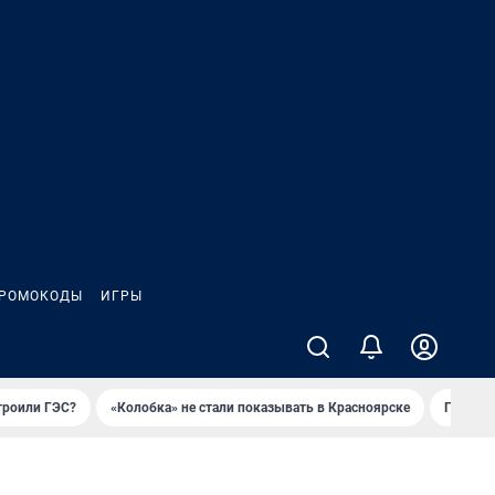
РОМОКОДЫ
ИГРЫ
троили ГЭС?
«Колобка» не стали показывать в Красноярске
Гриль-п