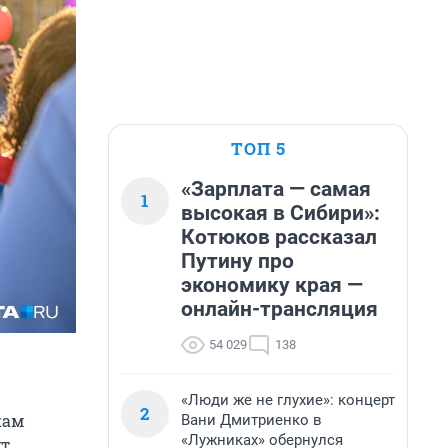
ТОП 5
«Зарплата — самая
1
высокая в Сибири»:
Котюков рассказал
Путину про
экономику края —
онлайн-трансляция
54 029
138
«Люди же не глухие»: концерт
2
кам
Вани Дмитриенко в
«Лужниках» обернулся
ут