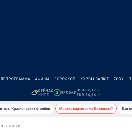
ЕЛЕПРОГРАММА
АФИША
ГОРОСКОП
КУРСЫ ВАЛЮТ
ZODY
П
USD 82,17
СЕЙЧАС
3
ПРОБКИ
+20°C
EUR 94,84
онтеры Красноярских столбов
Москва надеется на Котюкова?
Как с
РОБНОСТИ