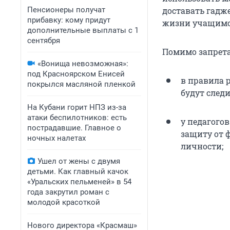
Пенсионеры получат
доставать гадж
прибавку: кому придут
жизни учащимс
дополнительные выплаты с 1
сентября
Помимо запрета
«Вонища невозможная»:
под Красноярском Енисей
в правила 
покрылся масляной пленкой
будут след
На Кубани горит НПЗ из-за
атаки беспилотников: есть
у педагогов
пострадавшие. Главное о
защиту от 
ночных налетах
личности;
Ушел от жены с двумя
детьми. Как главный качок
«Уральских пельменей» в 54
года закрутил роман с
молодой красоткой
Нового директора «Красмаш»