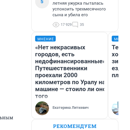
5
летняя ужурка пыталась
успокоить трехмесячного
сына и убила его
17 929
35
МНЕНИЕ
МНЕНИ
«Нет некрасивых
Тепло
городов, есть
холод
недофинансированные».
зимой
Путешественники
ездит
проехали 2000
плюсы
километров по Уралу на
машине — стоило ли оно
того
Екатерина Литкевич
ельным
РЕКОМЕНДУЕМ