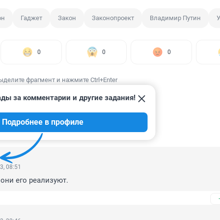
он
Гаджет
Закон
Законопроект
Владимир Путин
У
0
0
0
ыделите фрагмент и нажмите Ctrl+Enter
ады за комментарии и другие задания!
Подробнее в профиле
ИИ
4
3, 08:51
они его реализуют.