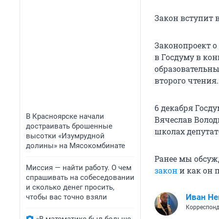
Закон вступит 
Законопроект о
в Госдуму в ко
образовательны
второго чтения.
6 декабря Госд
В Красноярске начали
Вячеслав Волод
достраивать брошенные
школах депутат
высотки «Изумрудной
долины» на Мясокомбинате
Ранее мы обсуж
Миссия — найти работу. О чем
закон
и как он 
спрашивать на собеседовании
и сколько денег просить,
Иван Не
чтобы вас точно взяли
Корреспонд