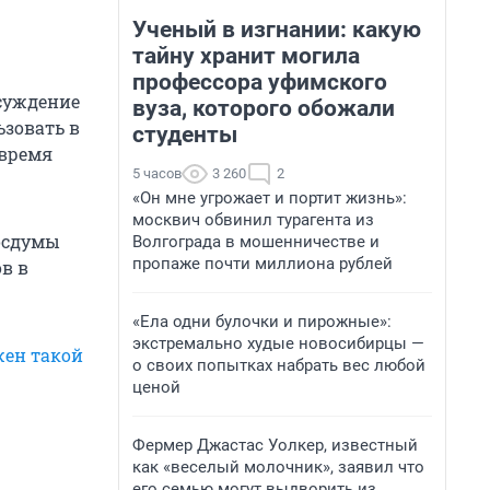
Ученый в изгнании: какую
тайну хранит могила
профессора уфимского
бсуждение
вуза, которого обожали
ьзовать в
студенты
 время
5 часов
3 260
2
«Он мне угрожает и портит жизнь»:
москвич обвинил турагента из
Госдумы
Волгограда в мошенничестве и
пропаже почти миллиона рублей
в в
«Ела одни булочки и пирожные»:
экстремально худые новосибирцы —
жен такой
о своих попытках набрать вес любой
ценой
Фермер Джастас Уолкер, известный
как «веселый молочник», заявил что
его семью могут выдворить из