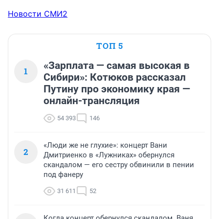
Новости СМИ2
ТОП 5
«Зарплата — самая высокая в
1
Сибири»: Котюков рассказал
Путину про экономику края —
онлайн-трансляция
54 393
146
«Люди же не глухие»: концерт Вани
2
Дмитриенко в «Лужниках» обернулся
скандалом — его сестру обвинили в пении
под фанеру
31 611
52
Когда концерт обернулся скандалом. Ваня