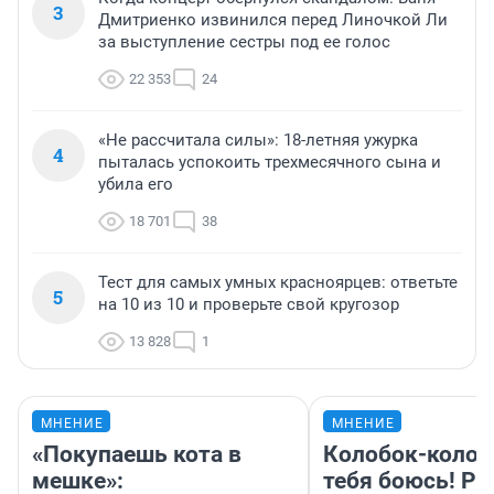
3
Дмитриенко извинился перед Линочкой Ли
за выступление сестры под ее голос
22 353
24
«Не рассчитала силы»: 18-летняя ужурка
4
пыталась успокоить трехмесячного сына и
убила его
18 701
38
Тест для самых умных красноярцев: ответьте
5
на 10 из 10 и проверьте свой кругозор
13 828
1
МНЕНИЕ
МНЕНИЕ
«Покупаешь кота в
Колобок-колобо
мешке»:
тебя боюсь! Ра