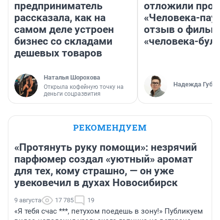
предприниматель
отложили прок
рассказала, как на
«Человека-пау
самом деле устроен
отзыв о фильм
бизнес со складами
«человека-бул
дешевых товаров
Наталья Шорохова
Надежда Губар
Открыла кофейную точку на
деньги соцразвития
РЕКОМЕНДУЕМ
«Протянуть руку помощи»: незрячий
парфюмер создал «уютный» аромат
для тех, кому страшно, — он уже
увековечил в духах Новосибирск
9 августа
17 785
19
«Я тебя счас ***, петухом поедешь в зону!» Публикуем