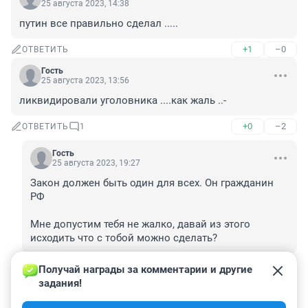
25 августа 2023, 14:38
путин все правильно сделал .....
+1
–0
ОТВЕТИТЬ
Гость
25 августа 2023, 13:56
ликвидировали уголовника ....как жаль ..-
+0
–2
ОТВЕТИТЬ
1
Гость
25 августа 2023, 19:27
Закон должен быть один для всех. Он гражданин 
РФ

Мне допустим тебя не жалко, давай из этого 
исходить что с тобой можно сделать?
+0
–0
ОТВЕТИТЬ
Получай награды за комментарии и другие 
задания!
Гость
25 августа 2023, 13:39