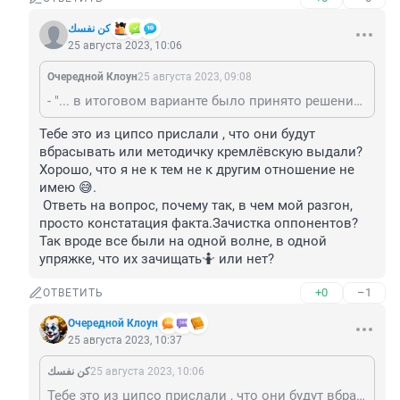
كن نفسك
25 августа 2023, 10:06
Очередной Клоун
25 августа 2023, 09:08
- "... в итоговом варианте было принято решение разгонять смысловую конструкцию о зачистке оппонентов ..." Аахахахахахахаха !!! 😂😂😂
Тебе это из ципсо прислали , что они будут 
вбрасывать или методичку кремлёвскую выдали? 
Хорошо, что я не к тем не к другим отношение не 
имею 😅. 

 Ответь на вопрос, почему так, в чем мой разгон, 
просто констатация факта.Зачистка оппонентов? 
Так вроде все были на одной волне, в одной 
упряжке, что их зачищать🤷 или нет?
+0
–1
ОТВЕТИТЬ
Очередной Клоун
25 августа 2023, 10:37
كن نفسك
25 августа 2023, 10:06
Тебе это из ципсо прислали , что они будут вбрасывать или методичку кремлёвскую выдали? Хорошо, что я не к тем не к другим отношение не имею 😅. Ответь на вопрос, почему так, в чем мой разгон, просто констатация факта.Зачистка оппонентов? Так вроде все были на одной волне, в одной упряжке, что их зачищать🤷 или нет?