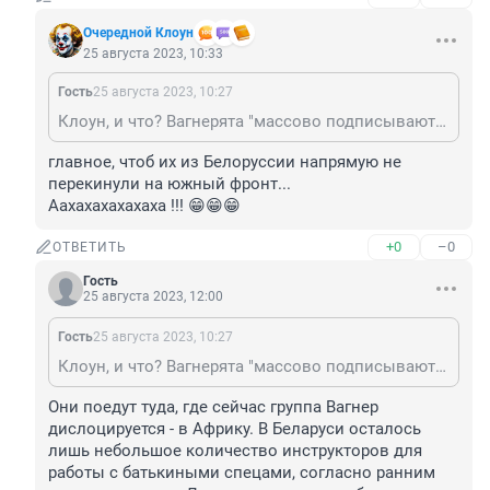
Очередной Клоун
25 августа 2023, 10:33
Гость
25 августа 2023, 10:27
Клоун, и что? Вагнерята "массово подписывают контракты с МО" и естественно поедут на "проблемные" участки линии соприкосновения, это ясно как день без МИ-6 и украинских "телеграмм", мельчаешь, старик.
главное, чтоб их из Белоруссии напрямую не 
перекинули на южный фронт...

Аахахахахахаха !!! 😁😁😁
+0
–0
ОТВЕТИТЬ
Гость
25 августа 2023, 12:00
Гость
25 августа 2023, 10:27
Клоун, и что? Вагнерята "массово подписывают контракты с МО" и естественно поедут на "проблемные" участки линии соприкосновения, это ясно как день без МИ-6 и украинских "телеграмм", мельчаешь, старик.
Они поедут туда, где сейчас группа Вагнер 
дислоцируется - в Африку. В Беларуси осталось 
лишь небольшое количество инструкторов для 
работы с батькиными спецами, согласно ранним 