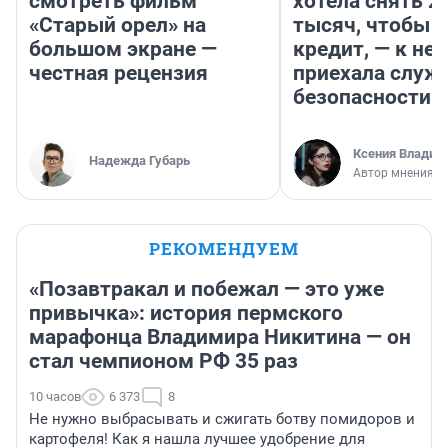
смотреть фильм
хотела снять 2
«Старый орел» на
тысяч, чтобы п
большом экране —
кредит, — к не
честная рецензия
приехала служ
безопасности
Ксения Владим
Надежда Губарь
Автор мнения
РЕКОМЕНДУЕМ
«Позавтракал и побежал — это уже
привычка»: история пермского
марафонца Владимира Никитина — он
стал чемпионом РФ 35 раз
10 часов
6 373
8
Не нужно выбрасывать и сжигать ботву помидоров и
картофеля! Как я нашла лучшее удобрение для