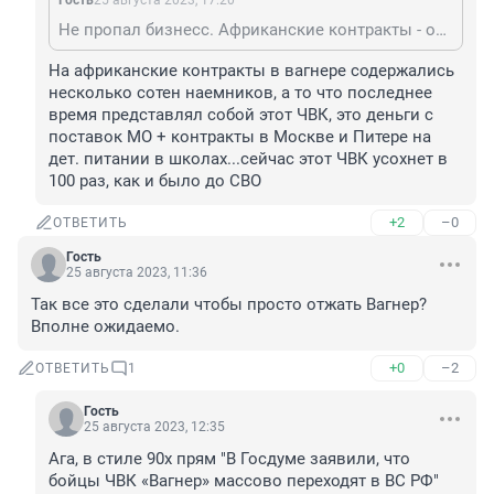
Гость
25 августа 2023, 17:20
Не пропал бизнесс. Африканские контракты - основная статья дохода, они никуда не делись.
На африканские контракты в вагнере содержались 
несколько сотен наемников, а то что последнее 
время представлял собой этот ЧВК, это деньги с 
поставок МО + контракты в Москве и Питере на 
дет. питании в школах...сейчас этот ЧВК усохнет в 
100 раз, как и было до СВО
+2
–0
ОТВЕТИТЬ
Гость
25 августа 2023, 11:36
Так все это сделали чтобы просто отжать Вагнер? 
Вполне ожидаемо.
+0
–2
ОТВЕТИТЬ
1
Гость
25 августа 2023, 12:35
Ага, в стиле 90х прям "В Госдуме заявили, что 
бойцы ЧВК «Вагнер» массово переходят в ВС РФ"