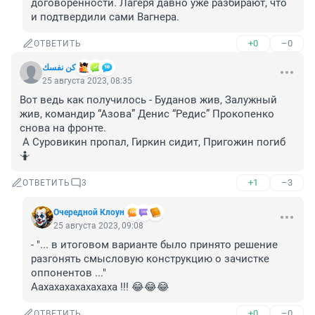
договоренности. Лагеря давно уже разбирают, что 
и подтвердили сами Вагнера.
+0
–0
ОТВЕТИТЬ
كن نفسك
25 августа 2023, 08:35
Вот ведь как получилось - Буданов жив, Залужный 
жив, командир “Азова” Денис “Редис” Прокопенко 
снова на фронте. 

 А Суровикин пропал, Гиркин сидит, Пригожин погиб
🤷
+1
–3
ОТВЕТИТЬ
3
Очередной Клоун
25 августа 2023, 09:08
- "... в итоговом варианте было принято решение 
разгонять смысловую конструкцию о зачистке 
оппонентов ..."

Аахахахахахахаха !!! 😂😂😂
+0
–0
ОТВЕТИТЬ