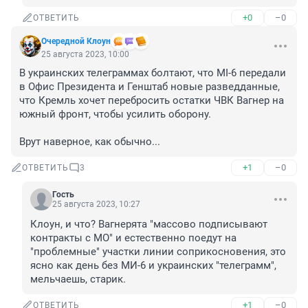
+0
–0
ОТВЕТИТЬ
Очередной Клоун
25 августа 2023, 10:00
В украинских телеграммах болтают, что MI-6 передали 
в Офис Президента и Генштаб новые разведданные, 
что Кремль хочет перебросить остатки ЧВК Вагнер на 
южный фронт, чтобы усилить оборону.

Врут наверное, как обычно...
+1
–0
ОТВЕТИТЬ
3
Гость
25 августа 2023, 10:27
Клоун, и что? Вагнерята "массово подписывают 
контракты с МО" и естественно поедут на 
"проблемные" участки линии соприкосновения, это 
ясно как день без МИ-6 и украинских "телеграмм", 
мельчаешь, старик.
+1
–0
ОТВЕТИТЬ