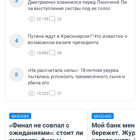
3
Дмитриенко извинился перед Линочкой Ли
за выступление сестры под ее голос
22 138
23
Путина ждут в Красноярске? Что известно о
4
возможном визите президента
19 893
99
«Не рассчитала силы»: 18-летняя ужурка
5
пыталась успокоить трехмесячного сына и
убила его
18 223
37
МНЕНИЕ
МНЕНИЕ
«Финал не совпал с
Мой банк меня
ожиданиями»: стоит ли
бережет. Журн