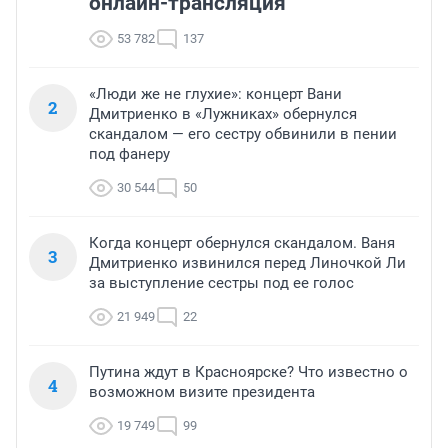
онлайн-трансляция
53 782
137
«Люди же не глухие»: концерт Вани
2
Дмитриенко в «Лужниках» обернулся
скандалом — его сестру обвинили в пении
под фанеру
30 544
50
Когда концерт обернулся скандалом. Ваня
3
Дмитриенко извинился перед Линочкой Ли
за выступление сестры под ее голос
21 949
22
Путина ждут в Красноярске? Что известно о
4
возможном визите президента
19 749
99