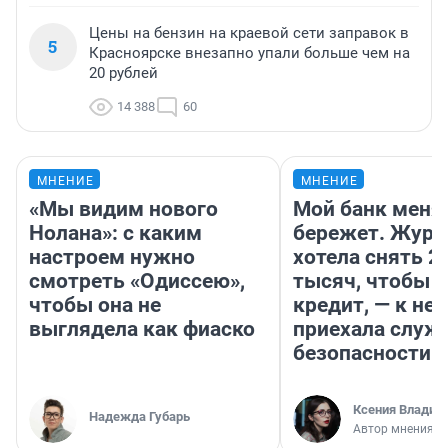
Цены на бензин на краевой сети заправок в
5
Красноярске внезапно упали больше чем на
20 рублей
14 388
60
МНЕНИЕ
МНЕНИЕ
«Мы видим нового
Мой банк меня
Нолана»: с каким
бережет. Журн
настроем нужно
хотела снять 2
смотреть «Одиссею»,
тысяч, чтобы п
чтобы она не
кредит, — к не
выглядела как фиаско
приехала служ
безопасности
Ксения Владим
Надежда Губарь
Автор мнения