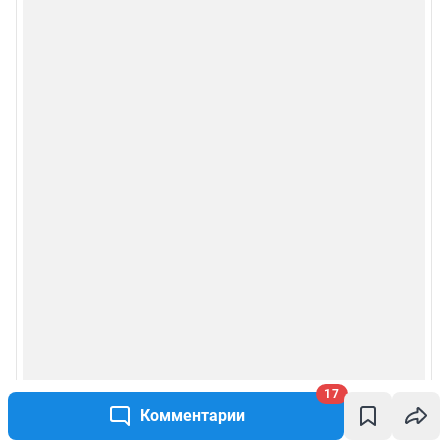
Сообщить новость
Рубрики
Реклама на сайте
Прайс-лист
О компании
Наши награды
Наши вакансии
17
Техподдержка
Комментарии