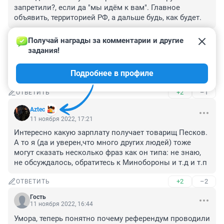
запретили?, если да "мы идём к вам". Главное 
объявить, территорией РФ, а дальше будь, как будет.
+1
–0
ОТВЕТИТЬ
Получай награды за комментарии и другие 
задания!
Гость
11 ноября 2022, 18:04
Подробнее в профиле
Это по плану?
+2
–1
ОТВЕТИТЬ
Aztec
11 ноября 2022, 17:21
Интересно какую зарплату получает товарищ Песков. 
А то я (да и уверен,что много других людей) тоже 
могут сказать несколько фраз как он типа: не знаю, 
не обсуждалось, обратитесь к Минобороны и т.д и т.п
+2
–2
ОТВЕТИТЬ
Гость
11 ноября 2022, 16:44
Умора, теперь понятно почему референдум проводили 