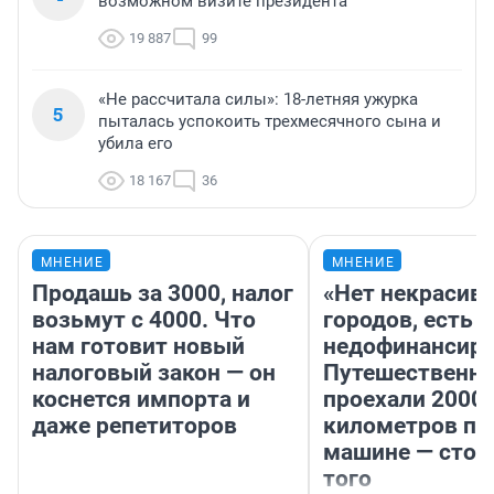
возможном визите президента
19 887
99
«Не рассчитала силы»: 18-летняя ужурка
5
пыталась успокоить трехмесячного сына и
убила его
18 167
36
МНЕНИЕ
МНЕНИЕ
Продашь за 3000, налог
«Нет некрасив
возьмут с 4000. Что
городов, есть
нам готовит новый
недофинансиро
налоговый закон — он
Путешественн
коснется импорта и
проехали 2000
даже репетиторов
километров по 
машине — стои
того