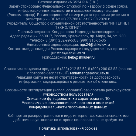
Сетевое издание «NGS24.RU» (18+)
Зарегистрировано Федеральной службой по надзору в сфере связи,
информационных технологий и массовых коммуникаций
(Роскомнадзор). Регистрационный номер и дата принятия решения о
регистрации - ЭЛ № ФС 77-78818 от 07.08.2020 г.
Учредитель: Общество с ограниченной ответственностью "ИНТЕРНЕТ
ТЕХНОЛОГИИ"
Главный редактор: Кондрашова Надежда Александровна
Адрес редакции: 660017, Россия, Красноярск, пр. Мира, 94, оф. 230,
телефон 8 (391) 252-99-53, 8 (999) 315-05-05
Электронный адрес редакции:
ngs24@shkulev.ru
Контактные данные для Роскомнадзора и государственных органов:
juristnsk@shkulev.ru
Техподдержка:
help@shkulev.ru
Связаться с отделом продаж: 8 (383) 212-52-52, 8 (800) 200-03-83 (звонок
с сотового бесплатный),
reklamangs@shkulev.ru
Редакция сайта не несет ответственности за достоверность
информации, содержащейся в рекламных объявлениях.
Особенности эксплуатации (использования) веб-портала регулируются:
Руководством пользователя
Описанием функциональных характеристик ПО
Условиями использования веб-портала и политикой
конфиденциальности персональных данных
Веб-портал распространяется в виде интернет-сервиса, специальные
действия по установке на стороне пользователя не требуются
Политика использования cookies