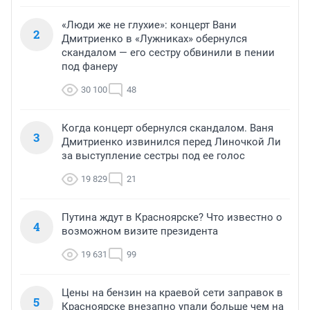
«Люди же не глухие»: концерт Вани
2
Дмитриенко в «Лужниках» обернулся
скандалом — его сестру обвинили в пении
под фанеру
30 100
48
Когда концерт обернулся скандалом. Ваня
3
Дмитриенко извинился перед Линочкой Ли
за выступление сестры под ее голос
19 829
21
Путина ждут в Красноярске? Что известно о
4
возможном визите президента
19 631
99
Цены на бензин на краевой сети заправок в
5
Красноярске внезапно упали больше чем на