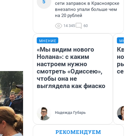
5
сети заправок в Красноярске
внезапно упали больше чем
на 20 рублей
14 345
60
МНЕНИЕ
МНЕНИ
«Мы видим нового
Кварт
Нолана»: с каким
но де
настроем нужно
рынок
смотреть «Одиссею»,
сейча
чтобы она не
выглядела как фиаско
Надежда Губарь
РЕКОМЕНДУЕМ