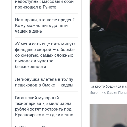
недоступны: массовый сбой
произошел в Рунете
Нам врали, что кофе вреден?
Кому можно пить до пяти
чашек в день
«У меня есть еще пять минут»:
фельдшер скорой — о борьбе
со смертью, самых сложных
вызовах и чувстве
безысходности
Легковушка влетела в толпу
пешеходов в Омске — кадры
...а кто-то бодрился и
Источник: 
Дарья Пона 
Гигантский мусорный
технопарк за 7,5 миллиарда
рублей хотят построить под
Красноярском — где именно