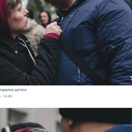
 старался шутить
/ 74.RU