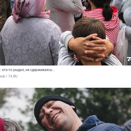
кто-то рыдал, не сдерживаясь...
ов / 74.RU