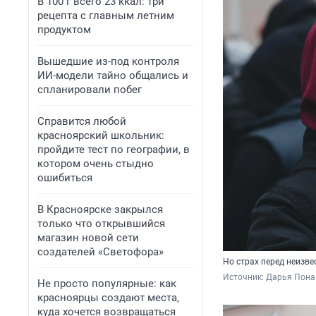
В 100 г всего 23 ккал: три
рецепта с главным летним
продуктом
Вышедшие из-под контроля
ИИ-модели тайно общались и
спланировали побег
Справится любой
красноярский школьник:
пройдите тест по географии, в
котором очень стыдно
ошибиться
В Красноярске закрылся
только что открывшийся
магазин новой сети
создателей «Светофора»
Но страх перед неизв
Источник: 
Дарья Пона 
Не просто популярные: как
красноярцы создают места,
куда хочется возвращаться