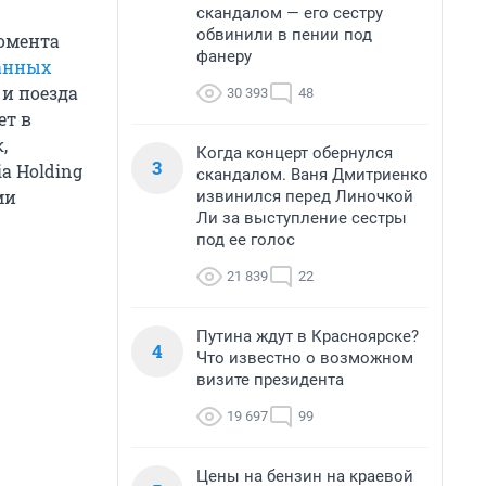
скандалом — его сестру
обвинили в пении под
омента
фанеру
анных
и поезда
30 393
48
ет в
,
Когда концерт обернулся
3
a Holding
скандалом. Ваня Дмитриенко
ми
извинился перед Линочкой
Ли за выступление сестры
под ее голос
21 839
22
Путина ждут в Красноярске?
4
Что известно о возможном
визите президента
19 697
99
Цены на бензин на краевой