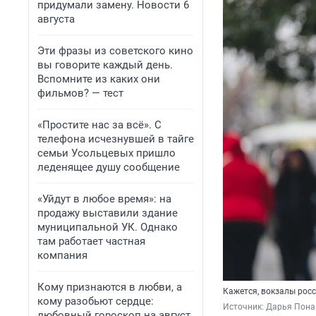
придумали замену. Новости 6
августа
Эти фразы из советского кино
вы говорите каждый день.
Вспомните из каких они
фильмов? — тест
«Простите нас за всё». С
телефона исчезнувшей в тайге
семьи Усольцевых пришло
леденящее душу сообщение
«Уйдут в любое время»: на
продажу выставили здание
муниципальной УК. Однако
там работает частная
компания
Кому признаются в любви, а
Кажется, вокзалы рос
кому разобьют сердце:
Источник: 
Дарья Пона 
любовный гороскоп на август