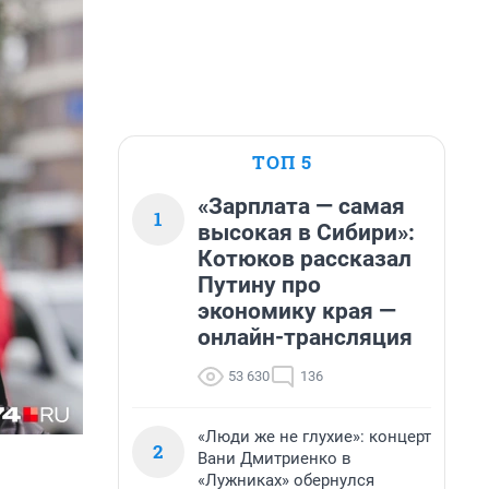
ТОП 5
«Зарплата — самая
1
высокая в Сибири»:
Котюков рассказал
Путину про
экономику края —
онлайн-трансляция
53 630
136
«Люди же не глухие»: концерт
2
Вани Дмитриенко в
«Лужниках» обернулся