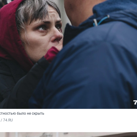
естностью было не скрыть
/ 74.RU