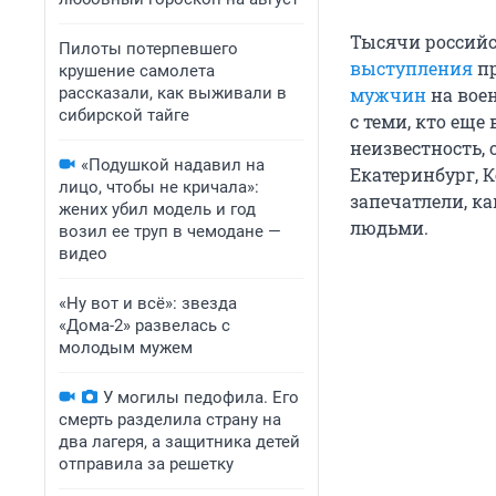
Тысячи российс
Пилоты потерпевшего
выступления
пр
крушение самолета
рассказали, как выживали в
мужчин
на вое
сибирской тайге
с теми, кто еще
неизвестность, 
«Подушкой надавил на
Екатеринбург, К
лицо, чтобы не кричала»:
запечатлели, к
жених убил модель и год
людьми.
возил ее труп в чемодане —
видео
«Ну вот и всё»: звезда
«Дома-2» развелась с
молодым мужем
У могилы педофила. Его
смерть разделила страну на
два лагеря, а защитника детей
отправила за решетку