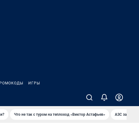
РОМОКОДЫ
ИГРЫ
ли?
Что не так с туром на теплоход «Виктор Астафьев»
AЗС закупае