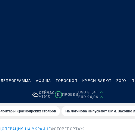
ЕЛЕПРОГРАММА
АФИША
ГОРОСКОП
КУРСЫ ВАЛЮТ
ZODY
П
USD 81,41
СЕЙЧАС
0
ПРОБКИ
+16°C
EUR 94,06
олонтеры Красноярских столбов
На Логинова не пускают СМИ. Законно 
ЦОПЕРАЦИЯ НА УКРАИНЕ
ФОТОРЕПОРТАЖ