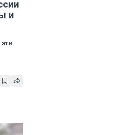
ссии
ы и
 эти