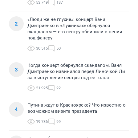
53 749
137
«Люди же не глухие»: концерт Вани
2
Дмитриенко в «Лужниках» обернулся
скандалом — его сестру обвинили в пении
под фанеру
30 515
50
Когда концерт обернулся скандалом. Ваня
3
Дмитриенко извинился перед Линочкой Ли
за выступление сестры под ее голос
21 925
22
Путина ждут в Красноярске? Что известно о
4
возможном визите президента
19 736
99