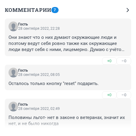
КОММЕНТАРИИ
7
Гость
28 сентября 2022, 22:28
Они знают что о них думают окружающие люди и 
поэтому ведут себя ровно также как окружающие 
люди ведут себя с ними, лицемерно. Думаю с учётом 
этого Вы все должны понимать как реально устроены 
+0
–0
отношения между безоружным народом и 
вооружёнными должностными лицами.
Гость
28 сентября 2022, 08:05
Осталось только кнопку "reset" подарить.
+0
–0
Гость
28 сентября 2022, 02:49
Половины льгот- нет в законе о ветеранах, значит их 
нет, и не было никогда
+1
–0