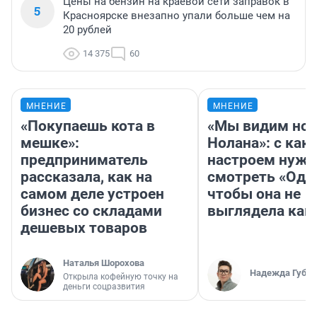
Цены на бензин на краевой сети заправок в
5
Красноярске внезапно упали больше чем на
20 рублей
14 375
60
МНЕНИЕ
МНЕНИЕ
«Покупаешь кота в
«Мы видим нов
мешке»:
Нолана»: с как
предприниматель
настроем нужн
рассказала, как на
смотреть «Оди
самом деле устроен
чтобы она не
бизнес со складами
выглядела как
дешевых товаров
Наталья Шорохова
Надежда Губар
Открыла кофейную точку на
деньги соцразвития