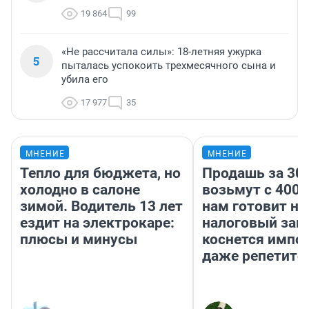
19 864
99
«Не рассчитала силы»: 18-летняя ужурка
5
пыталась успокоить трехмесячного сына и
убила его
17 977
35
МНЕНИЕ
МНЕНИЕ
Тепло для бюджета, но
Продашь за 300
холодно в салоне
возьмут с 4000
зимой. Водитель 13 лет
нам готовит н
ездит на электрокаре:
налоговый зако
плюсы и минусы
коснется импор
даже репетито