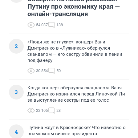
Путину про экономику края —
онлайн-трансляция
54 037
138
«Люди же не глухие»: концерт Вани
2
Дмитриенко в «Лужниках» обернулся
скандалом — его сестру обвинили в пении
под фанеру
30 854
50
Когда концерт обернулся скандалом. Ваня
3
Дмитриенко извинился перед Линочкой Ли
за выступление сестры под ее голос
22 105
23
Путина ждут в Красноярске? Что известно о
4
возможном визите президента