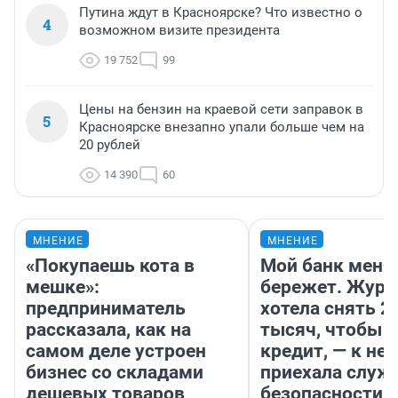
Путина ждут в Красноярске? Что известно о
4
возможном визите президента
19 752
99
Цены на бензин на краевой сети заправок в
5
Красноярске внезапно упали больше чем на
20 рублей
14 390
60
МНЕНИЕ
МНЕНИЕ
«Покупаешь кота в
Мой банк меня
мешке»:
бережет. Журн
предприниматель
хотела снять 2
рассказала, как на
тысяч, чтобы п
самом деле устроен
кредит, — к не
бизнес со складами
приехала служ
дешевых товаров
безопасности