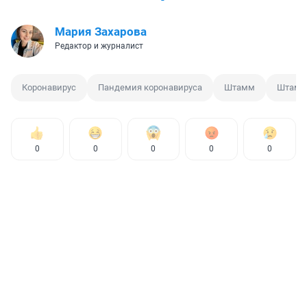
Мария Захарова
Редактор и журналист
Коронавирус
Пандемия коронавируса
Штамм
Штамм
0
0
0
0
0