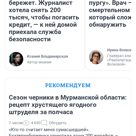
бережет. Журналист
пургу». Врач — 
хотела снять 200
смертельном д
тысяч, чтобы погасить
который слож
кредит, — к ней домой
обнаружить
приехала служба
безопасности
Ирина Волкова
Главврач клини
Ксения Владимирская
«Реабилитация 
Автор мнения
Волковой»
РЕКОМЕНДУЕМ
Сезон черники в Мурманской области:
рецепт хрустящего ягодного
штруделя за полчаса
7 часов
4 650
Обсудить
«Кто-то считает меня сумасшедшей».
Екатеринбурженка приютила дома 200 жирафов —