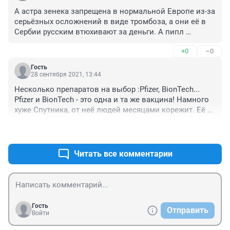
А астра зенека запрещена в нормальной Европе из-за 
серьёзных осложнений в виде тромбоза, а они её в 
Сербии русским втюхивают за деньги. А пипл 
ведётся.
+0
–0
Гость
28 сентября 2021, 13:44
Несколько препаратов на выбор :Pfizer, BionTech... 
Pfizer и BionTech - это одна и та же вакцина! Намного 
хуже Спутника, от неё людей месяцами корежит. Её 
уже никто не хочет ставить, поэтому открыли туры. А 
+1
–1
русский народ думает, что раз заграничные - значит 
хорошие. А немцы наоборот, в Москву за Спутником 
летят, кто разбирается в теме.
Читать все комментарии
Гость
Отправить
Войти