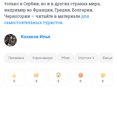
только в Сербии, но и в других странах мира,
например во Франции, Греции, Болгарии,
Черногории — читайте в материале
для
самостоятельных туристов
.
Казаков Илья
Прививка
Коронавирус
Pfizer
Спутник V
Вакцина 
0
0
0
0
0