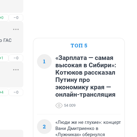
+0
–0
о ГАС 
ТОП 5
«Зарплата — самая
+1
–0
1
высокая в Сибири»:
Котюков рассказал
Путину про
экономику края —
+4
–0
онлайн-трансляция
54 009
«Люди же не глухие»: концерт
2
Вани Дмитриенко в
«Лужниках» обернулся