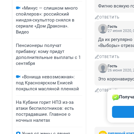
Фигню всякую г
«Минус — слишком много
спойлеров»: российский
ОТВЕТИТЬ
ниндзя-скульптор снялся в
сериале «Дом Дракона».
Гость
27 июня 2020, 
Видео
Да их регулярно 
Пенсионеры получат
«Выборы» отреза
прибавку: кому придут
дополнительные выплаты с 1
ОТВЕТИТЬ
сентября
Гость
26 июня 2020, 
«Вонища невозможная»:
Это коронавирус
под Красноярском Енисей
покрылся масляной пленкой
ОТВЕТИТЬ
Получа
На Кубани горит НПЗ из-за
атаки беспилотников: есть
пострадавшие. Главное о
ночных налетах
Ушел от жены с двумя
диванный кри