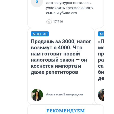
5
летняя ужурка пыталась
успокоить трехмесячного
сына и убила его
17 716
МНЕНИЕ
МНЕНИ
Продашь за 3000, налог
«Поку
возьмут с 4000. Что
мешке
нам готовит новый
предп
налоговый закон — он
расска
коснется импорта и
самом
даже репетиторов
бизне
дешев
Анастасия Завгородняя
РЕКОМЕНДУЕМ