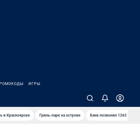
РОМОКОДЫ
ИГРЫ
ть в Красноярске
Гриль-парк на острове
Банк позвонил 1263 раза и