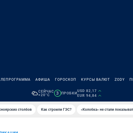
ЕЛЕПРОГРАММА
АФИША
ГОРОСКОП
КУРСЫ ВАЛЮТ
ZODY
П
USD 82,17
СЕЙЧАС
3
ПРОБКИ
+20°C
EUR 94,84
сноярских столбов
Как строили ГЭС?
«Колобка» не стали показыва