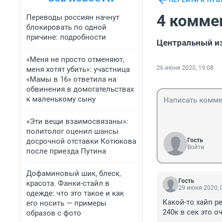
ПЕРЕЙТИ К ПУ
4 комме
Переводы россиян начнут
блокировать по одной
причине: подробности
Центральный и
«Меня не просто отменяют,
26 июня 2020, 19:08
меня хотят убить»: участница
«Мамы в 16» ответила на
обвинения в домогательствах
к маленькому сыну
«Эти вещи взаимосвязаны»:
политолог оценил шансы
досрочной отставки Котюкова
Гость
Войти
после приезда Путина
Дофаминовый шик, блеск,
Гость
красота. Фанки-стайл в
29 июня 2020, 
одежде: что это такое и как
Какой-то хайп ре
его носить — примеры
240к в сек это 
образов с фото