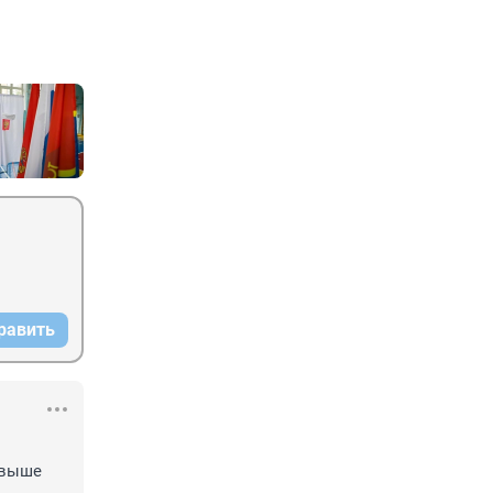
равить
выше
