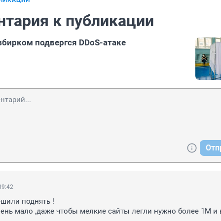
БЛИКАЦИИ
нтария к публикации
збирком подвергся DDoS-атаке
Отп
09:42
шили поднять !

очень мало ,даже чтобы мелкие сайты легли нужно более 1М и 