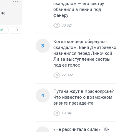
скандалом — его сестру
обвинили в пении под
не 
фанеру
30 821
+6
–0
Когда концерт обернулся
3
скандалом. Ваня Дмитриенко
извинился перед Линочкой
Ли за выступление сестры
под ее голос
22 092
Путина ждут в Красноярске?
4
Что известно о возможном
визите президента
19 841
«Не рассчитала силы»: 18-