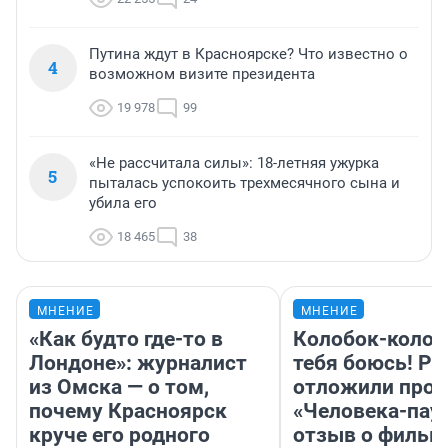
Путина ждут в Красноярске? Что известно о
4
возможном визите президента
19 978
99
«Не рассчитала силы»: 18-летняя ужурка
5
пыталась успокоить трехмесячного сына и
убила его
18 465
38
МНЕНИЕ
МНЕНИЕ
«Как будто где-то в
Колобок-колобо
Лондоне»: журналист
тебя боюсь! Ра
из Омска — о том,
отложили прок
почему Красноярск
«Человека-пау
круче его родного
отзыв о фильм