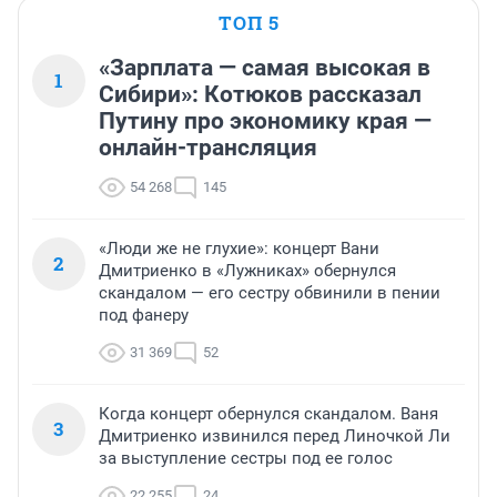
ТОП 5
«Зарплата — самая высокая в
1
Сибири»: Котюков рассказал
Путину про экономику края —
онлайн-трансляция
54 268
145
«Люди же не глухие»: концерт Вани
2
Дмитриенко в «Лужниках» обернулся
скандалом — его сестру обвинили в пении
под фанеру
31 369
52
Когда концерт обернулся скандалом. Ваня
3
Дмитриенко извинился перед Линочкой Ли
за выступление сестры под ее голос
22 255
24