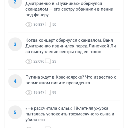
2
Дмитриенко в «Лужниках» обернулся
скандалом — его сестру обвинили в пении
под фанеру
30 837
50
Когда концерт обернулся скандалом. Ваня
3
Дмитриенко извинился перед Линочкой Ли
за выступление сестры под ее голос
22 096
23
Путина ждут в Красноярске? Что известно о
4
возможном визите президента
19 847
99
«Не рассчитала силы»: 18-летняя ужурка
5
пыталась успокоить трехмесячного сына и
убила его