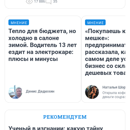
17 886
35
МНЕНИЕ
МНЕНИЕ
Тепло для бюджета, но
«Покупаешь ко
холодно в салоне
мешке»:
зимой. Водитель 13 лет
предпринимат
ездит на электрокаре:
рассказала, как
плюсы и минусы
самом деле ус
бизнес со скл
дешевых това
Наталья Шорох
Денис Дедюхин
Открыла кофейн
деньги соцразв
РЕКОМЕНДУЕМ
Ученый в изгнании: какую тайну