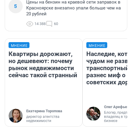
Цены на бензин на краевой сети заправок в
5
Красноярске внезапно упали больше чем на
20 рублей
14 388
60
МНЕНИЕ
МНЕНИЕ
Квартиры дорожают,
Наследие, кото
но дешевеют: почему
чудом не разва
рынок недвижимости
транспортный 
сейчас такой странный
разнес миф о 
советских доро
Олег Арефьев
Екатерина Торопова
Блогер, предпри
директор агентства
владелец в тра
недвижимости
бизнесе