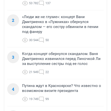
53 782
137
«Люди же не глухие»: концерт Вани
2
Дмитриенко в «Лужниках» обернулся
скандалом — его сестру обвинили в пении
под фанеру
30 544
50
Когда концерт обернулся скандалом. Ваня
3
Дмитриенко извинился перед Линочкой Ли
за выступление сестры под ее голос
21 949
22
Путина ждут в Красноярске? Что известно о
4
возможном визите президента
19 749
99