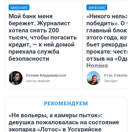
МНЕНИЕ
МНЕНИЕ
Мой банк меня
«Никого нельз
бережет. Журналист
победить». О ч
хотела снять 200
главный блокб
тысяч, чтобы погасить
этого года, ко
кредит, — к ней домой
бьет рекорды 
приехала служба
прокате: честн
безопасности
отзыв на «Оди
Нолана
Ксения Владимирская
Стас Соколов
Автор мнения
Эксперт
РЕКОМЕНДУЕМ
«Не вольеры, а камеры пыток»:
девушка пожаловалась на состояние
экопарка «Лотос» в Уссурийске