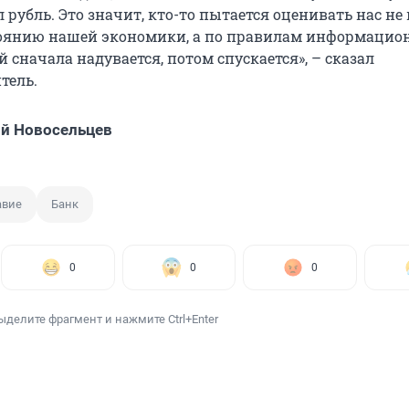
 рубль. Это значит, кто-то пытается оценивать нас не 
оянию нашей экономики, а по правилам информацио
 сначала надувается, потом спускается», – сказал
тель.
й Новосельцев
авие
Банк
0
0
0
ыделите фрагмент и нажмите Ctrl+Enter