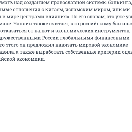
умать над созданием православной системы банкинга,
ямые отношения с Китаем, исламским миром, иными
в мире центрами влияния». По его словам, это уже у
мане. Чаплин также считает, что российскому банков
т отказаться от валют и экономических инструментов,
едружественными России глобальными финансовыми
то этого он предложил навязать мировой экономике
авила, а также выработать собственные критерии оце
ийской экономики.