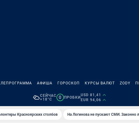
ЕЛЕПРОГРАММА
АФИША
ГОРОСКОП
КУРСЫ ВАЛЮТ
ZODY
П
USD 81,41
СЕЙЧАС
0
ПРОБКИ
+18°C
EUR 94,06
олонтеры Красноярских столбов
На Логинова не пускают СМИ. Законно 