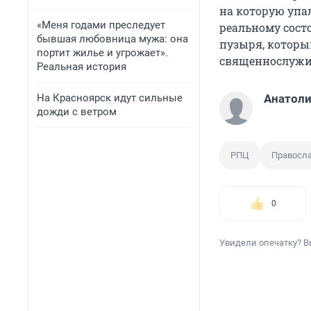
на которую упал
«Меня годами преследует
реальному сост
бывшая любовница мужа: она
пузыря, который
портит жилье и угрожает».
священнослужи
Реальная история
На Красноярск идут сильные
Анатоли
дожди с ветром
РПЦ
Правосл
0
Увидели опечатку? В