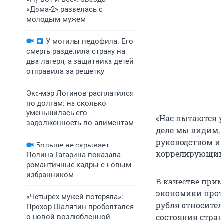
«Дома-2» развелась с
молодым мужем
У могилы педофила. Его
смерть разделила страну на
два лагеря, а защитника детей
отправила за решетку
Экс-мэр Логинов расплатился
по долгам: на сколько
уменьшилась его
«Нас пытаются у
задолженность по алиментам
деле мы видим, 
руководством и
Больше не скрывает:
коррелирующими
Полина Гагарина показала
романтичные кадры с новым
избранником
В качестве при
экономики прот
«Четырех мужей потеряла»:
рубля относите
Прохор Шаляпин проболтался
состояния стран
о новой возлюбленной