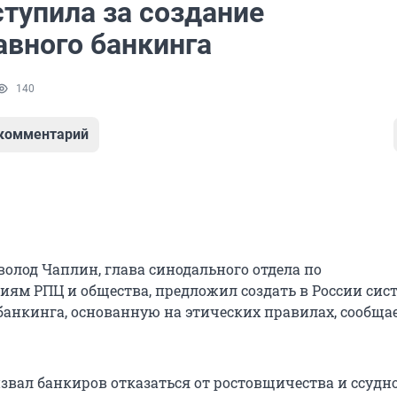
тупила за создание
авного банкинга
140
 комментарий
волод Чаплин, глава синодального отдела по
ям РПЦ и общества, предложил создать в России сис
банкинга, основанную на этических правилах, сообща
звал банкиров отказаться от ростовщичества и ссудн