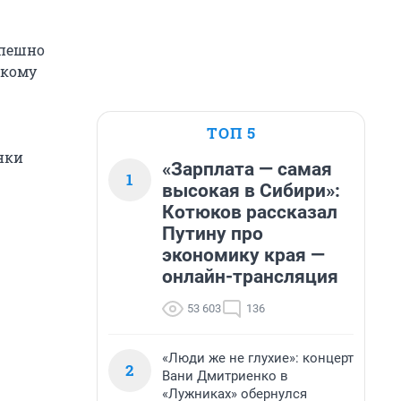
спешно
скому
ТОП 5
нки
«Зарплата — самая
1
высокая в Сибири»:
Котюков рассказал
Путину про
экономику края —
онлайн-трансляция
53 603
136
«Люди же не глухие»: концерт
2
Вани Дмитриенко в
«Лужниках» обернулся