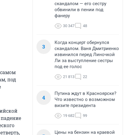
скандалом — его сестру
обвинили в пении под
фанеру
30 347
48
Когда концерт обернулся
3
скандалом. Ваня Дмитриенко
извинился перед Линочкой
Ли за выступление сестры
под ее голос
а самом
21 813
22
ам, под
е
Путина ждут в Красноярске?
4
Что известно о возможном
визите президента
сийской
19 682
99
 падение
еского
етверть,
Цены на бензин на краевой