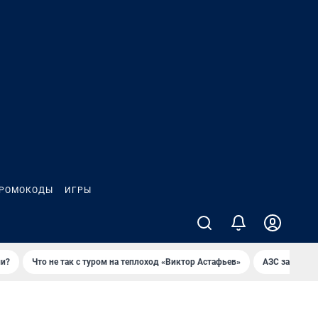
РОМОКОДЫ
ИГРЫ
ли?
Что не так с туром на теплоход «Виктор Астафьев»
AЗС закупае