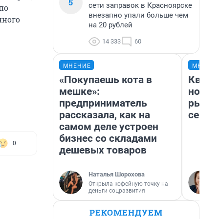
5
сети заправок в Красноярске
по
внезапно упали больше чем
нного
на 20 рублей
14 333
60
МНЕНИЕ
МНЕНИ
«Покупаешь кота в
Кварт
мешке»:
но де
предприниматель
рынок
рассказала, как на
сейча
самом деле устроен
бизнес со складами
0
дешевых товаров
Наталья Шорохова
Открыла кофейную точку на
деньги соцразвития
РЕКОМЕНДУЕМ