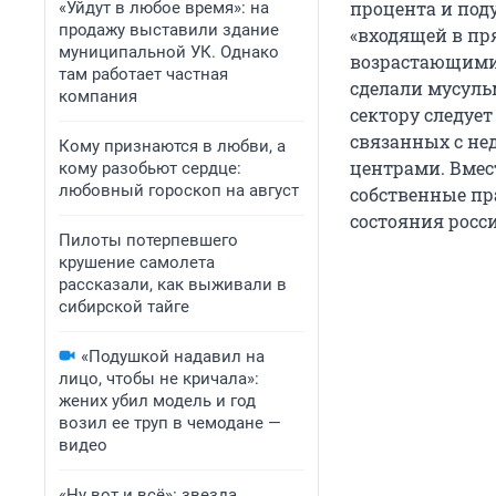
процента и под
«Уйдут в любое время»: на
продажу выставили здание
«входящей в пр
муниципальной УК. Однако
возрастающими 
там работает частная
сделали мусуль
компания
сектору следуе
связанных с н
Кому признаются в любви, а
центрами. Вмес
кому разобьют сердце:
любовный гороскоп на август
собственные пр
состояния росс
Пилоты потерпевшего
крушение самолета
рассказали, как выживали в
сибирской тайге
«Подушкой надавил на
лицо, чтобы не кричала»:
жених убил модель и год
возил ее труп в чемодане —
видео
«Ну вот и всё»: звезда