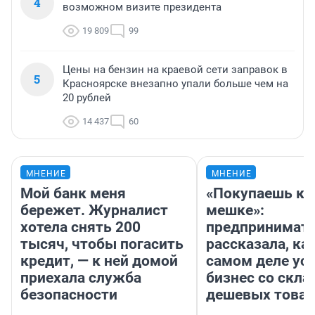
4
возможном визите президента
19 809
99
Цены на бензин на краевой сети заправок в
5
Красноярске внезапно упали больше чем на
20 рублей
14 437
60
МНЕНИЕ
МНЕНИЕ
Мой банк меня
«Покупаешь ко
бережет. Журналист
мешке»:
хотела снять 200
предпринимат
тысяч, чтобы погасить
рассказала, как
кредит, — к ней домой
самом деле ус
приехала служба
бизнес со скл
безопасности
дешевых това