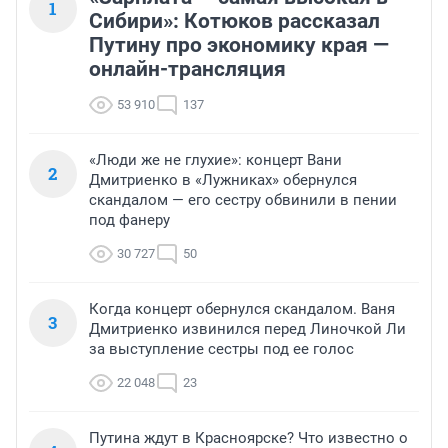
1
Сибири»: Котюков рассказал
Путину про экономику края —
онлайн-трансляция
53 910
137
«Люди же не глухие»: концерт Вани
2
Дмитриенко в «Лужниках» обернулся
скандалом — его сестру обвинили в пении
под фанеру
30 727
50
Когда концерт обернулся скандалом. Ваня
3
Дмитриенко извинился перед Линочкой Ли
за выступление сестры под ее голос
22 048
23
Путина ждут в Красноярске? Что известно о