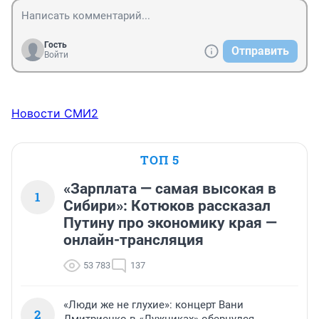
Гость
Отправить
Войти
Новости СМИ2
ТОП 5
«Зарплата — самая высокая в
1
Сибири»: Котюков рассказал
Путину про экономику края —
онлайн-трансляция
53 783
137
«Люди же не глухие»: концерт Вани
2
Дмитриенко в «Лужниках» обернулся