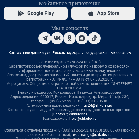
Мобильное приложение
Google Play
App Store
Мы в соцсетях
Контактные данные для Роскомнадзора и государственных органов
Сетевое издание «NGS24.RU» (18+)
Зарегистрировано Федеральной службой по надзору в сфере связи,
информационных технологий и массовых коммуникаций
(Роскомнадзор). Регистрационный номер и дата принятия решения о
регистрации - ЭЛ № ФС 77-78818 от 07.08.2020 г.
Учредитель: Общество с ограниченной ответственностью "ИНТЕРНЕТ
ТЕХНОЛОГИИ"
Главный редактор: Кондрашова Надежда Александровна
Адрес редакции: 660017, Россия, Красноярск, пр. Мира, 94, оф. 230,
телефон 8 (391) 252-99-53, 8 (999) 315-05-05
Электронный адрес редакции:
ngs24@shkulev.ru
Контактные данные для Роскомнадзора и государственных органов:
juristnsk@shkulev.ru
Техподдержка:
help@shkulev.ru
Связаться с отделом продаж: 8 (383) 212-52-52, 8 (800) 200-03-83 (звонок
с сотового бесплатный),
reklamangs@shkulev.ru
Редакция сайта не несет ответственности за достоверность