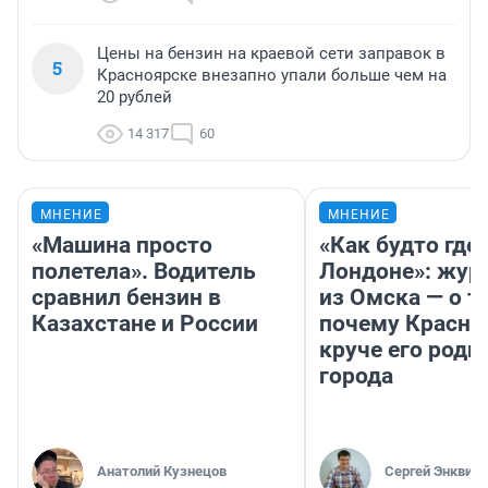
Цены на бензин на краевой сети заправок в
5
Красноярске внезапно упали больше чем на
20 рублей
14 317
60
МНЕНИЕ
МНЕНИЕ
«Машина просто
«Как будто где-
полетела». Водитель
Лондоне»: жур
сравнил бензин в
из Омска — о т
Казахстане и России
почему Красно
круче его родн
города
Анатолий Кузнецов
Сергей Энквист