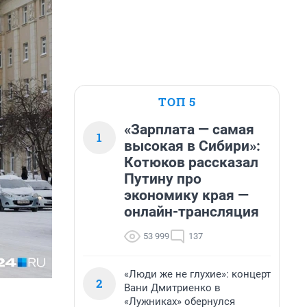
ТОП 5
«Зарплата — самая
1
высокая в Сибири»:
Котюков рассказал
Путину про
экономику края —
онлайн-трансляция
53 999
137
«Люди же не глухие»: концерт
2
Вани Дмитриенко в
«Лужниках» обернулся