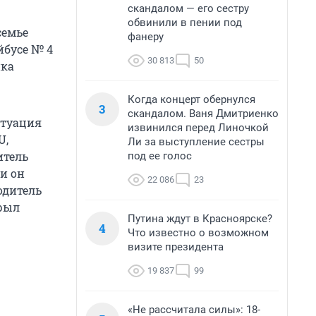
скандалом — его сестру
обвинили в пении под
семье
фанеру
йбусе № 4
30 813
50
нка
Когда концерт обернулся
3
скандалом. Ваня Дмитриенко
итуация
извинился перед Линочкой
U,
Ли за выступление сестры
итель
под ее голос
 и он
22 086
23
одитель
крыл
Путина ждут в Красноярске?
4
Что известно о возможном
визите президента
19 837
99
«Не рассчитала силы»: 18-