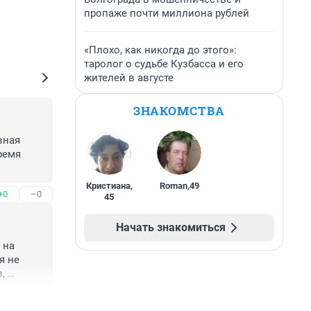
пропаже почти миллиона рублей
«Плохо, как никогда до этого»:
таролог о судьбе Кузбасса и его
жителей в августе
ЗНАКОМСТВА
ная 
емя 
Кристиана
,
Roman
,
49
+0
–0
45
Начать знакомиться
на 
 не 
 
зду и 
+0
–0
ости 