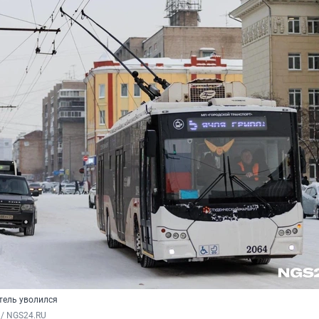
тель уволился
 / NGS24.RU