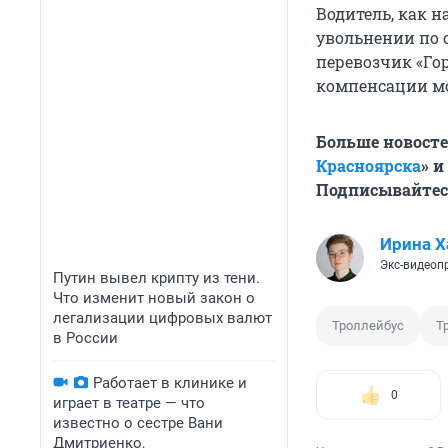
Водитель, как н
увольнении по 
перевозчик «Го
компенсации мо
Больше новосте
Красноярска
» и
Подписывайтес
Ирина Х
Экс-видеоп
Путин вывел крипту из тени.
Что изменит новый закон о
легализации цифровых валют
Троллейбус
Т
в России
Работает в клинике и
0
играет в театре — что
известно о сестре Вани
Дмитриенко,