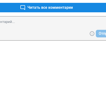
ился на такую работу а водитель вынужден работать в таких ус
нужно кормить семью.
Читать все комментарии
Отп