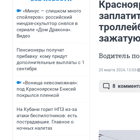
Красноя
«Минус — слишком много
заплатит
спойлеров»: российский
ниндзя-скульптор снялся в
троллейб
сериале «Дом Дракона».
зажатую
Видео
Пенсионеры получат
Водитель по
прибавку: кому придут
дополнительные выплаты с 1
сентября
20 марта 2024, 13:03
«Вонища невозможная»:
8
коммент
под Красноярском Енисей
покрылся пленкой
На Кубани горит НПЗ из-за
атаки беспилотников: есть
пострадавшие. Главное о
ночных налетах