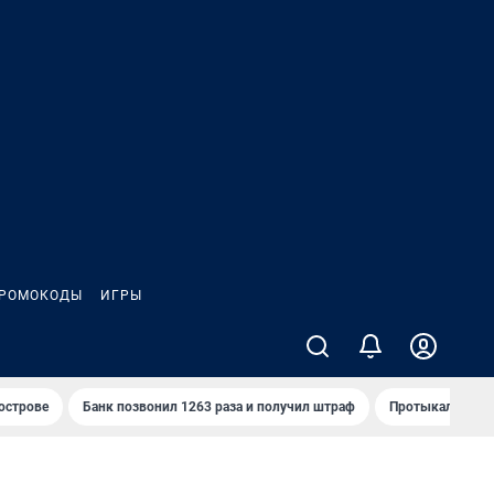
РОМОКОДЫ
ИГРЫ
 острове
Банк позвонил 1263 раза и получил штраф
Протыкал проду