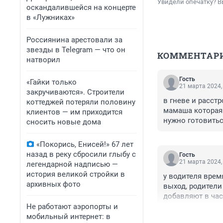
Увидели опечатку? В
оскандалившейся на концерте
в «Лужниках»
Россиянина арестовали за
звезды в Telegram — что он
КОММЕНТАР
натворил
Гость
«Гайки только
21 марта 2024,
закручиваются». Строители
в гневе и расст
коттеджей потеряли половину
мамаша которая 
клиентов — им приходится
нужно готовитьс
сносить новые дома
обязанности пр
«Покорись, Енисей!» 67 лет
назад в реку сбросили глыбу с
Гость
21 марта 2024,
легендарной надписью —
история великой стройки в
у водителя врем
архивных фото
выход, родители
добавляют в час
автореслинг не 
Не работают аэропорты и
выезду автобусо
мобильный интернет: в