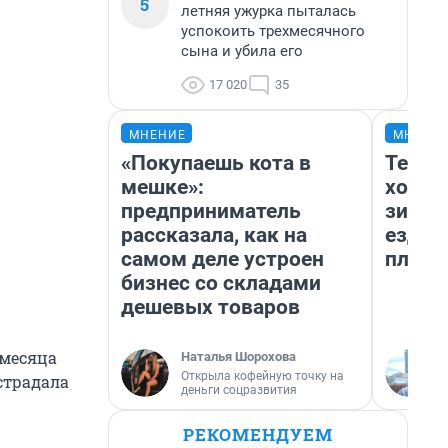
5
летняя ужурка пыталась
успокоить трехмесячного
сына и убила его
17 020
35
МНЕНИЕ
МНЕНИ
«Покупаешь кота в
Тепло
мешке»:
холод
предприниматель
зимой
рассказала, как на
ездит
самом деле устроен
плюсы
бизнес со складами
дешевых товаров
 месяца
Наталья Шорохова
Открыла кофейную точку на
страдала
деньги соцразвития
РЕКОМЕНДУЕМ