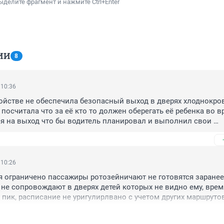
ыделите фрагмент и нажмите Ctrl+Enter
ИИ
8
 10:36
ройстве не обеспечила безопасный выход в дверях хлоднокров
посчитала что за её кто то должен оберегать её ребенка во вр
я на выход что бы водитель планировал и выполнил свои 
авильно и своевременно.
 10:26
я ограничено пассажиры ротозейничают не готовятся заранее 
 не сопровождают в дверях детей которых не видно ему, время
 пик, расписание не уригулирлвано с учетом других маршрутов,
присекается, на остановках личный транспорт препятствует зае
в, дорожные условия не в соответствии требований безопасн