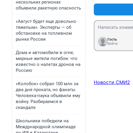
робот не соглас
нескольких регионах
потому что ему 
объявили ракетную опасность
«Август будет еще довольно
тяжелым». Эксперты — об
обстановке на топливном
рынке России
Гость
Войти
Дома и автомобили в огне,
мирные жители погибли: что
известно о налетах дронов на
Россию
Новости СМИ2
«Колобок» собрал 100 млн за
два дня проката, но фанаты
Человека-паука объявили ему
войну. Разбираемся в
скандале
Школьники победили на
Международной олимпиаде
по ИИ в Казахстане