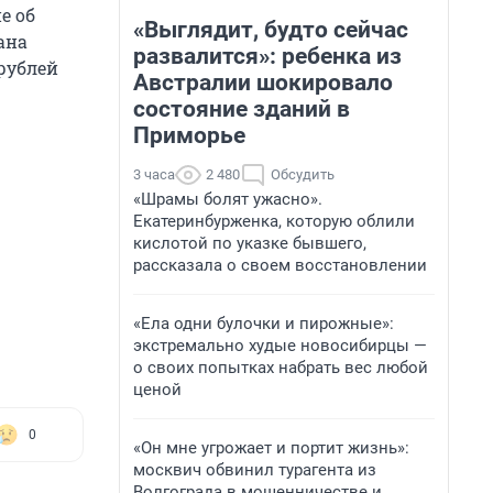
е об
«Выглядит, будто сейчас
ана
развалится»: ребенка из
рублей
Австралии шокировало
состояние зданий в
Приморье
3 часа
2 480
Обсудить
«Шрамы болят ужасно».
Екатеринбурженка, которую облили
кислотой по указке бывшего,
рассказала о своем восстановлении
«Ела одни булочки и пирожные»:
экстремально худые новосибирцы —
о своих попытках набрать вес любой
ценой
0
«Он мне угрожает и портит жизнь»:
москвич обвинил турагента из
Волгограда в мошенничестве и