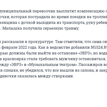
 муниципальный перевозчик выплатит компенсацию 
очки, которая пострадала во время поездки на тролле
 женщина с дочкой выходила из транспорта, руку ребе
. Малышка получила серьезную травму.
 рассказали в прокуратуре. Там отметили, что сама с
 феврале 2022 года. Как в ведомстве добавили NGS24.R
рью должны были выйти на остановке «ЭВРЗ», но вод
да красноярка стала требовать мужчину остановиться,
жду «ЭВРЗ» и «Музыкальным театром». Пассажиров в
в спешке, не убедился, что все вышли из салона, и за
а девочки оказалась между створками.