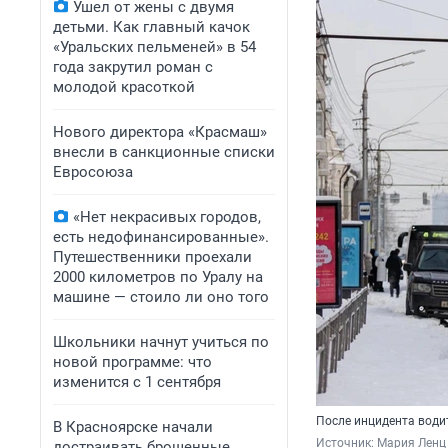
Ушел от жены с двумя
детьми. Как главный качок
«Уральских пельменей» в 54
года закрутил роман с
молодой красоткой
Нового директора «Красмаш»
внесли в санкционные списки
Евросоюза
«Нет некрасивых городов,
есть недофинансированные».
Путешественники проехали
2000 километров по Уралу на
машине — стоило ли оно того
Школьники начнут учиться по
новой программе: что
изменится с 1 сентября
После инцидента води
В Красноярске начали
Источник: 
Мария Ленц
достраивать брошенные