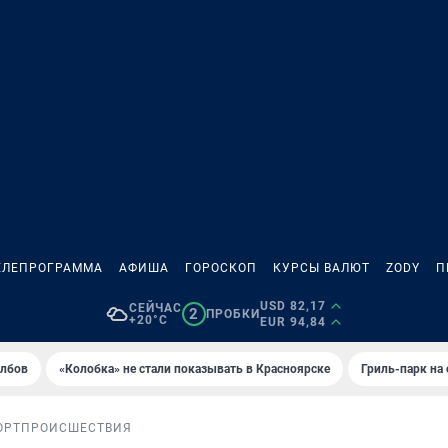
ЕЛЕПРОГРАММА
АФИША
ГОРОСКОП
КУРСЫ ВАЛЮТ
ZODY
П
USD 82,17
СЕЙЧАС
2
ПРОБКИ
+20°C
EUR 94,84
олбов
«Колобка» не стали показывать в Красноярске
Гриль-парк на
ОРТ
ПРОИСШЕСТВИЯ