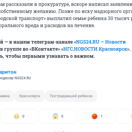
ам рассказали в прокуратуре, вскоре написал заявлени
собственному желанию. Позже по иску надзорного орг
родской транспорт» выплатил семье ребенка 30 тысяч 
рального вреда и расходов на лечение.
й — в нашем телеграм-канале «
NGS24.RU — Новости
 в группе во «ВКонтакте» «
НГС.НОВОСТИ Красноярск
».
ь, чтобы первыми узнавать о важном.
аритон
родюсер NGS24.RU
равма
Красноярск
Пострадавший ребенок
0
0
1