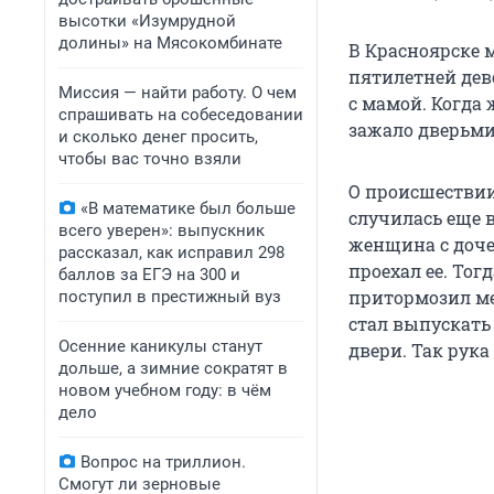
высотки «Изумрудной
долины» на Мясокомбинате
В Красноярске
пятилетней дев
Миссия — найти работу. О чем
с мамой. Когда
спрашивать на собеседовании
зажало дверьми
и сколько денег просить,
чтобы вас точно взяли
О происшествии
«В математике был больше
случилась еще в
всего уверен»: выпускник
женщина с доче
рассказал, как исправил 298
проехал ее. Тог
баллов за ЕГЭ на 300 и
притормозил ме
поступил в престижный вуз
стал выпускать 
Осенние каникулы станут
двери. Так рук
дольше, а зимние сократят в
новом учебном году: в чём
дело
Вопрос на триллион.
Смогут ли зерновые