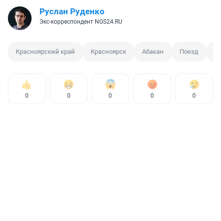
Руслан Руденко
Экс-корреспондент NGS24.RU
Красноярский край
Красноярск
Абакан
Поезд
К
0
0
0
0
0