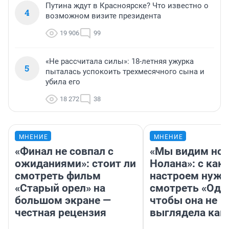
Путина ждут в Красноярске? Что известно о
4
возможном визите президента
19 906
99
«Не рассчитала силы»: 18-летняя ужурка
5
пыталась успокоить трехмесячного сына и
убила его
18 272
38
МНЕНИЕ
МНЕНИЕ
«Финал не совпал с
«Мы видим нов
ожиданиями»: стоит ли
Нолана»: с как
смотреть фильм
настроем нужн
«Старый орел» на
смотреть «Оди
большом экране —
чтобы она не
честная рецензия
выглядела как