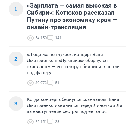
«Зарплата — самая высокая в
1
Сибири»: Котюков рассказал
Путину про экономику края —
онлайн-трансляция
54 150
141
«Люди же не глухие»: концерт Вани
2
Дмитриенко в «Лужниках» обернулся
скандалом — его сестру обвинили в пении
под фанеру
30 973
51
Когда концерт обернулся скандалом. Ваня
3
Дмитриенко извинился перед Линочкой Ли
за выступление сестры под ее голос
22 151
23