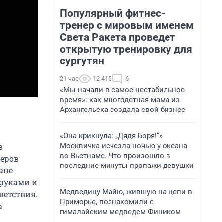
Популярный фитнес-
тренер с мировым именем
Света Ракета проведет
открытую тренировку для
сургутян
21 час
12 415
6
«Мы начали в самое нестабильное
время»: как многодетная мама из
Архангельска создала свой бизнес
«Она крикнула: „Дядя Боря!“»
Москвичка исчезла ночью у океана
в
во Вьетнаме. Что произошло в
керов
последние минуты пропажи девушки
ане
 руками и
Медведицу Майю, жившую на цепи в
ветствия.
Приморье, познакомили с
а
гималайским медведем Фиником