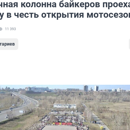
чная колонна байкеров проех
у в честь открытия мотосезо
11 393
тариев