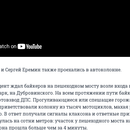
 и Сергей Еремин также проехались в автоколонне.
ент ждал байкеров на пешеходном мосту возле входа 
рк, на Дубровинского. На всем протяжении пути бай
отовзвод ДПС. Прогуливающиеся или спешащие горож
 приветствовали колонну из тысяч мотоциклов, махая
о. В ответ получали сигналы клаксона и ответные при
лась на сотни метров: участок у пешеходного моста н
она прошла больше чем за 4 минуты.