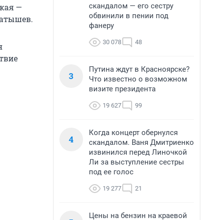
скандалом — его сестру
кая —
обвинили в пении под
Татышев.
фанеру
30 078
48
я
твие
Путина ждут в Красноярске?
3
Что известно о возможном
визите президента
19 627
99
Когда концерт обернулся
4
скандалом. Ваня Дмитриенко
извинился перед Линочкой
Ли за выступление сестры
под ее голос
19 277
21
Цены на бензин на краевой