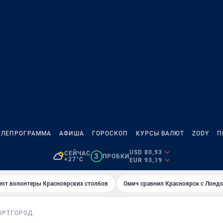
ЕЛЕПРОГРАММА
АФИША
ГОРОСКОП
КУРСЫ ВАЛЮТ
ZODY
П
USD 80,93
СЕЙЧАС
3
ПРОБКИ
+27°C
EUR 93,19
ают волонтеры Красноярских столбов
Омич сравнил Красноярск с Лонд
ОРТ
ГОРОД