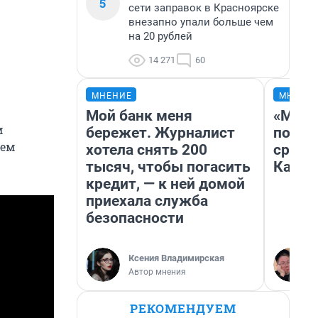
5
сети заправок в Красноярске
внезапно упали больше чем
на 20 рублей
14 271
60
МНЕНИЕ
МНЕНИ
Мой банк меня
«Маши
м
бережет. Журналист
полет
лем
хотела снять 200
сравн
тысяч, чтобы погасить
Казах
кредит, — к ней домой
приехала служба
безопасности
Ксения Владимирская
Автор мнения
РЕКОМЕНДУЕМ