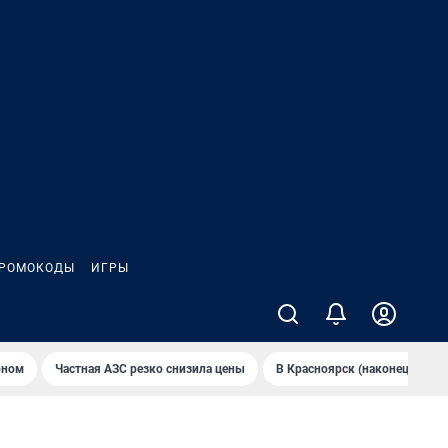
РОМОКОДЫ
ИГРЫ
оном
Частная АЗС резко снизила цены
В Крaсноярск (нaконец-то) н