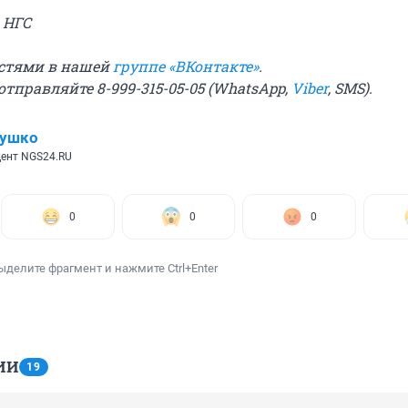
 НГС
остями в нашей
группе «ВКонтакте»
.
отправляйте 8-999-315-05-05 (WhatsApp,
Viber
, SMS).
лушко
ент NGS24.RU
0
0
0
ыделите фрагмент и нажмите Ctrl+Enter
ИИ
19