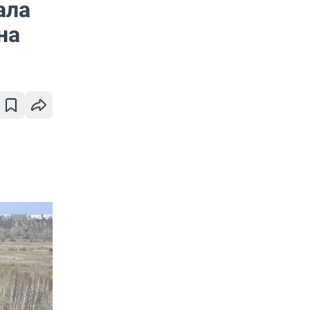
ала
на