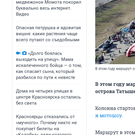
медвежонок Момота покорил
буквально весь интернет.
Видео
Опасная петрушка и ядовитая
вишня: какие растения чаще
всего путают со съедобными
«Долго боялась
выходить на улицу». Мама
искалеченного бойца — о том,
В этом году маршрут о
как спасает сына, который
разбился по пути к невесте
В этом году ма
острова Татыш
Дома на четырех улицах в
центре Красноярска остались
без света
Колонна стартов
и мотошоу
.
Красноярцы отказались от
«мучного». Почему никто не
покупает билеты на
Маршрут в этом
«Колобка», ради которого