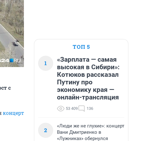
ТОП 5
«Зарплата — самая
1
высокая в Сибири»:
Котюков рассказал
Путину про
ст с
экономику края —
онлайн-трансляция
53 409
136
ся
концерт
«Люди же не глухие»: концерт
2
Вани Дмитриенко в
«Лужниках» обернулся