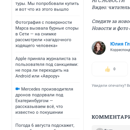
НГС.НОВОСТИ
туры. Мы попробовали купить
Видео: читатель
и вот что из этого вышло
Следите за нов
Фотография с поверхности
Новости и фото 
Марса вызвала бурные споры
в Сети — на снимке
рассмотрели «загадочного
Юлия Г
ходящего человека»
Корреспонд
Apple приняла журналиста за
пользователя под санкциями:
0
не пора ли переходить на
Android или «Аврору»
Увидели опечатку? В
Mercedes производителя
дронов подорвали под
Екатеринбургом —
рассказываем всё, что
известно о покушении
КОММЕНТАР
Погода 6 августа подскажет,