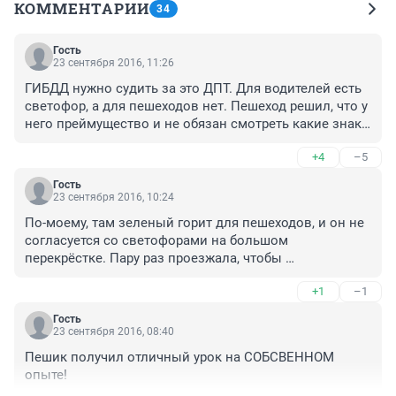
КОММЕНТАРИИ
34
Гость
23 сентября 2016, 11:26
ГИБДД нужно судить за это ДПТ. Для водителей есть 
светофор, а для пешеходов нет. Пешеход решил, что у 
него преймущество и не обязан смотреть какие знаки 
в это время у водителя.﻿
+4
–5
Гость
23 сентября 2016, 10:24
По-моему, там зеленый горит для пешеходов, и он не 
согласуется со светофорами на большом 
перекрёстке. Пару раз проезжала, чтобы 
развернуться, так там стояли машины и ждали 
+1
–1
пешеходов, хотя на большом перекрёстке был для них 
зеленый
Гость
23 сентября 2016, 08:40
Пешик получил отличный урок на СОБСВЕННОМ 
опыте!