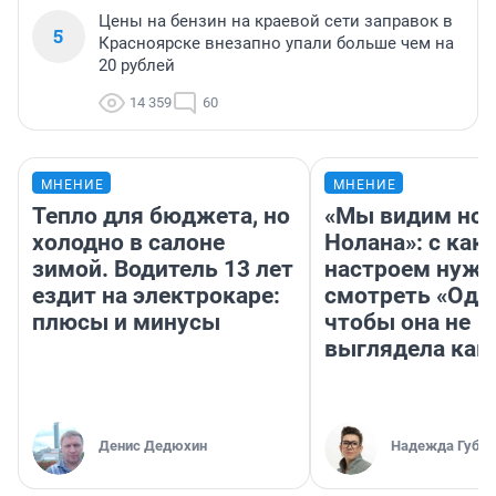
Цены на бензин на краевой сети заправок в
5
Красноярске внезапно упали больше чем на
20 рублей
14 359
60
МНЕНИЕ
МНЕНИЕ
Тепло для бюджета, но
«Мы видим нов
холодно в салоне
Нолана»: с как
зимой. Водитель 13 лет
настроем нужн
ездит на электрокаре:
смотреть «Оди
плюсы и минусы
чтобы она не
выглядела как
Денис Дедюхин
Надежда Губар