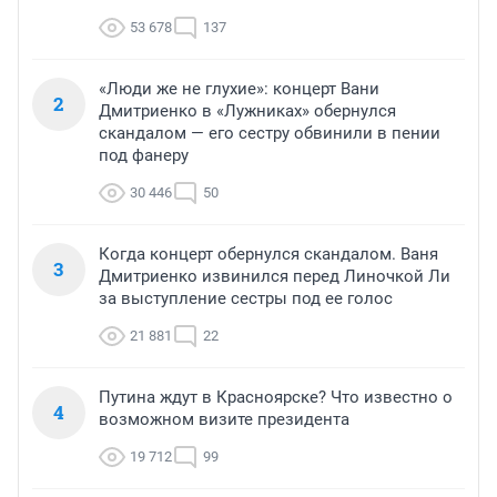
53 678
137
«Люди же не глухие»: концерт Вани
2
Дмитриенко в «Лужниках» обернулся
скандалом — его сестру обвинили в пении
под фанеру
30 446
50
Когда концерт обернулся скандалом. Ваня
3
Дмитриенко извинился перед Линочкой Ли
за выступление сестры под ее голос
21 881
22
Путина ждут в Красноярске? Что известно о
4
возможном визите президента
19 712
99