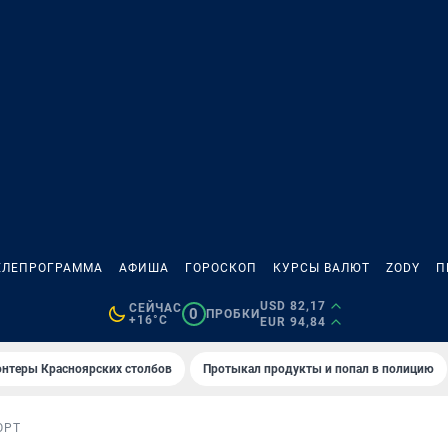
ЕЛЕПРОГРАММА
АФИША
ГОРОСКОП
КУРСЫ ВАЛЮТ
ZODY
П
USD 82,17
СЕЙЧАС
0
ПРОБКИ
+16°C
EUR 94,84
онтеры Красноярских столбов
Протыкал продукты и попал в полицию
ОРТ