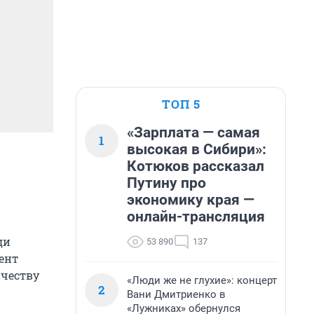
ТОП 5
«Зарплата — самая
1
высокая в Сибири»:
Котюков рассказал
Путину про
экономику края —
онлайн-трансляция
ди
53 890
137
ент
честву
«Люди же не глухие»: концерт
2
Вани Дмитриенко в
«Лужниках» обернулся