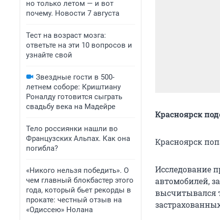
но только летом — и вот
почему. Новости 7 августа
Тест на возраст мозга:
ответьте на эти 10 вопросов и
узнайте свой
Звездные гости в 500-
летнем соборе: Криштиану
Роналду готовится сыграть
свадьбу века на Мадейре
Красноярск под
Тело россиянки нашли во
Французских Альпах. Как она
Красноярск поп
погибла?
Исследование пр
«Никого нельзя победить». О
чем главный блокбастер этого
автомобилей, з
года, который бьет рекорды в
высчитывался т
прокате: честный отзыв на
застрахованных
«Одиссею» Нолана