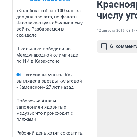
Краснояр
«Колобок» собрал 100 млн за
числу уг
два дня проката, но фанаты
Человека-паука объявили ему
войну. Разбираемся в
12 августа 2015, 08:14
скандале
6
коммент
Школьники победили на
Международной олимпиаде
по ИИ в Казахстане
Нагиева не узнать! Как
выглядели звезды культовой
«Каменской» 27 лет назад
Побережье Анапы
заполонили ядовитые
медузы: что происходит с
пляжами
Рабочий день хотят сократить,