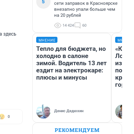
5
сети заправок в Красноярске
внезапно упали больше чем
на 20 рублей
14 424
60
в здесь
МНЕНИЕ
МНЕНИ
Тепло для бюджета, но
«Как б
холодно в салоне
Лондо
зимой. Водитель 13 лет
из Ом
ездит на электрокаре:
почем
плюсы и минусы
круче
город
Денис Дедюхин
0
РЕКОМЕНДУЕМ