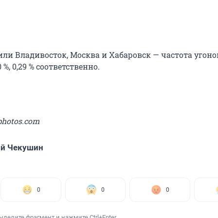
или Владивосток, Москва и Хабаровск — частота угоно
0 %, 0,29 % соответственно.
photos.com
ий Чекушин
0
0
0
ыделите фрагмент и нажмите Ctrl+Enter