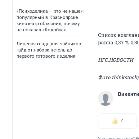
«Психоделика — это не наше»:
популярный в Красноярске
кинотеатр объяснил, почему
не показал «Колобка»
Список возглав
равна 0,37 %, 0,3
Лицевая гладь для чайников:
гайд от набора петель до
первого готового изделия
НГС.НОВОСТИ
Фото thinkstock
Викент
0
Увидели опечатку? В