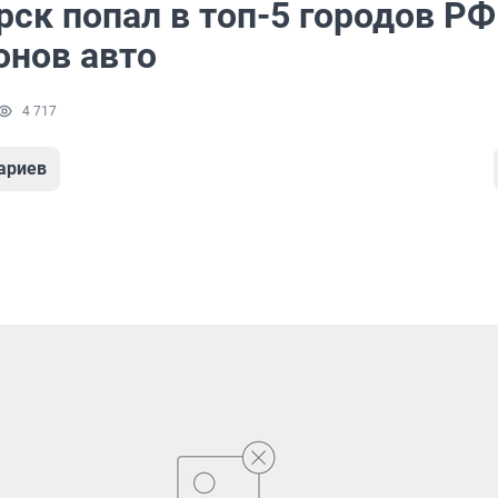
ск попал в топ-5 городов РФ
онов авто
4 717
ариев