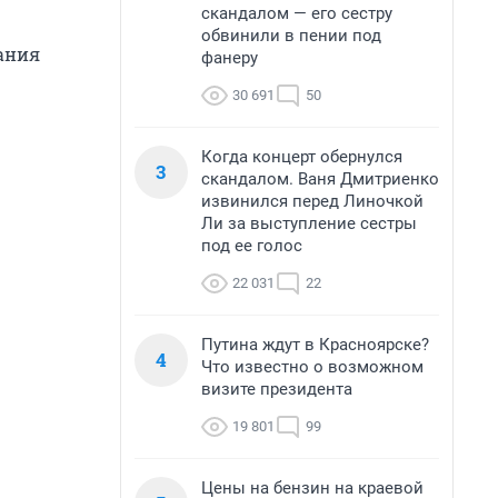
скандалом — его сестру
обвинили в пении под
вания
фанеру
30 691
50
Когда концерт обернулся
3
скандалом. Ваня Дмитриенко
извинился перед Линочкой
Ли за выступление сестры
под ее голос
22 031
22
Путина ждут в Красноярске?
4
Что известно о возможном
визите президента
19 801
99
Цены на бензин на краевой