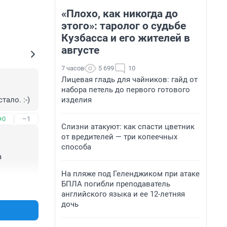
«Плохо, как никогда до
этого»: таролог о судьбе
Кузбасса и его жителей в
августе
7 часов
5 699
10
Лицевая гладь для чайников: гайд от
набора петель до первого готового
изделия
тало. :-)
+0
–1
Слизни атакуют: как спасти цветник
от вредителей — три копеечных
способа
 
На пляже под Геленджиком при атаке
БПЛА погибли преподаватель
+2
–9
английского языка и ее 12-летняя
дочь