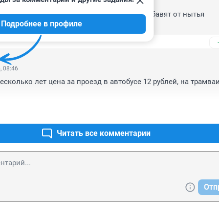
, 10:29
 только муниципальный транспорт и нас избавят от нытья 
Подробнее в профиле
 можешь, уходи, в чем проблема?
, 08:46
есколько лет цена за проезд в автобусе 12 рублей, на трамваи
Читать все комментарии
Отп