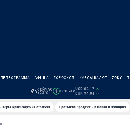
ЕЛЕПРОГРАММА
АФИША
ГОРОСКОП
КУРСЫ ВАЛЮТ
ZODY
П
USD 82,17
СЕЙЧАС
1
ПРОБКИ
+23°C
EUR 94,84
онтеры Красноярских столбов
Протыкал продукты и попал в полицию
ОРТ