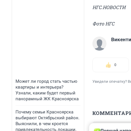
НГС.НОВОСТИ
Фото НГС
Викент
0
Может ли город стать частью
Увидели опечатку? В
квартиры и интерьера?
Узнали, каким будет первый
панорамный ЖК Красноярска
Почему семьи Красноярска
КОММЕНТАР
выбирают Октябрьский район.
Выяснили, в чем кроется
Гость
привлекательность локации.
Получай награ