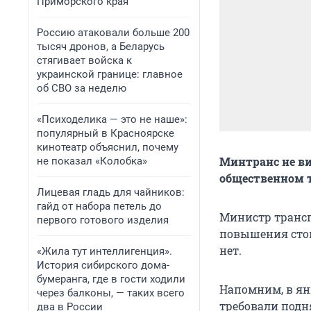
Приморского края
Россию атаковали больше 200
тысяч дронов, а Беларусь
стягивает войска к
украинской границе: главное
об СВО за неделю
«Психоделика — это не наше»:
популярный в Красноярске
кинотеатр объяснил, почему
Минтранс не ви
не показал «Колобка»
общественном 
Лицевая гладь для чайников:
гайд от набора петель до
Министр трансп
первого готового изделия
повышения стои
нет.
«Жила тут интеллигенция».
История сибирского дома-
бумеранга, где в гости ходили
Напомним, в ян
через балконы, — таких всего
требовали подня
два в России