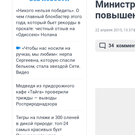
Министр
«Никого нельзя победить». О
повышен
чем главный блокбастер этого
года, который бьет рекорды в
прокате: честный отзыв на
22 апреля 2015, 13:37
«Одиссею» Нолана
34
коммен
«Чтобы нас носили на
ручках, мы любим»: нерпа
Сергеевна, которую спасли
бельком, стала звездой Сети.
Видео
Медведя из придорожного
кафе «Тайга» проверили
трижды — выводы
Росприроднадзора
Тигры на пляже и 300 оленей
в дикой природе: топ-24
самых красивых бухт