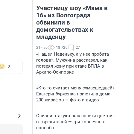
Участницу шоу «Мама в
16» из Волгограда
обвинили в
домогательствах к
младенцу
21 час
18 725
27
«Нашел Наденьку, а у нее пробита
голова». Мужчина рассказал, как
потерял жену при атаке БПЛА в
0
Архипо-Осиповке
«Кто-то считает меня сумасшедшей».
Екатеринбурженка приютила дома
200 жирафов — фото и видео
Слизни атакуют: как спасти цветник
от вредителей — три копеечных
способа