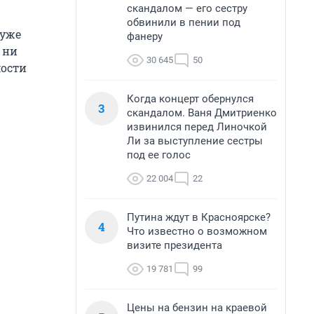
скандалом — его сестру
обвинили в пении под
 уже
фанеру
 ни
30 645
50
мости
Когда концерт обернулся
3
скандалом. Ваня Дмитриенко
извинился перед Линочкой
Ли за выступление сестры
под ее голос
22 004
22
Путина ждут в Красноярске?
4
Что известно о возможном
визите президента
19 781
99
Цены на бензин на краевой