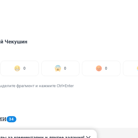
ий Чекушин
0
0
0
ыделите фрагмент и нажмите Ctrl+Enter
ИИ
34
ды за комментарии и другие задания!