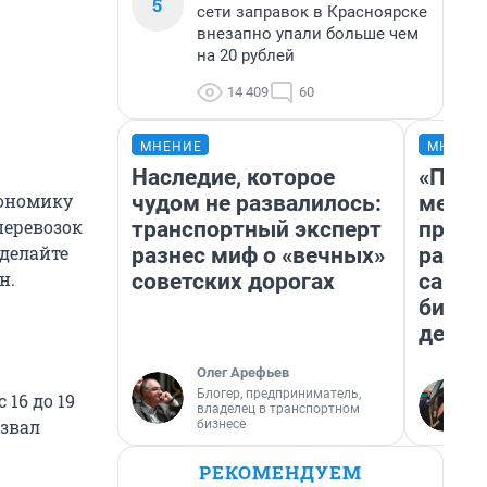
5
сети заправок в Красноярске
внезапно упали больше чем
на 20 рублей
14 409
60
МНЕНИЕ
МНЕНИ
Наследие, которое
«Поку
кономику
чудом не развалилось:
мешке
перевозок
транспортный эксперт
предп
Сделайте
разнес миф о «вечных»
расска
н.
советских дорогах
самом
бизне
дешев
Олег Арефьев
Блогер, предприниматель,
 16 до 19
владелец в транспортном
азвал
бизнесе
РЕКОМЕНДУЕМ