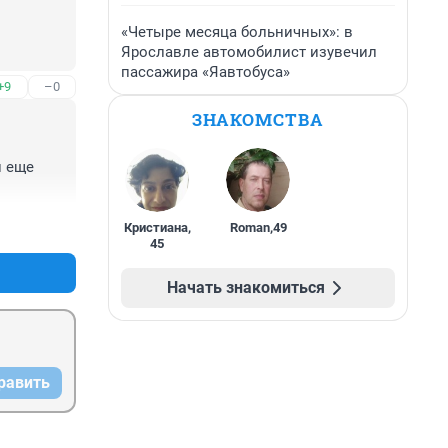
«Четыре месяца больничных»: в
Ярославле автомобилист изувечил
пассажира «Яавтобуса»
+9
–0
ЗНАКОМСТВА
 еще 
+3
–0
Кристиана
,
Roman
,
49
45
Начать знакомиться
равить