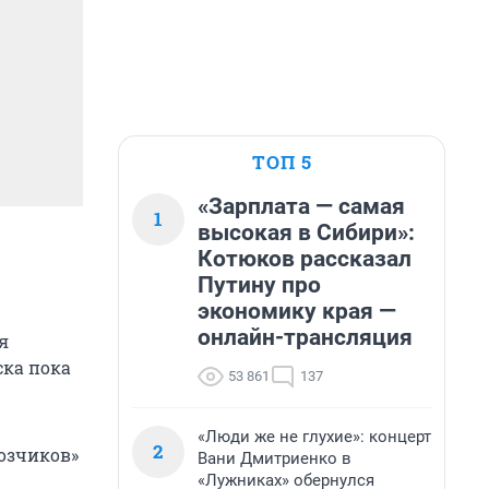
ТОП 5
«Зарплата — самая
1
высокая в Сибири»:
Котюков рассказал
Путину про
экономику края —
онлайн-трансляция
я
ска пока
53 861
137
«Люди же не глухие»: концерт
2
озчиков»
Вани Дмитриенко в
«Лужниках» обернулся