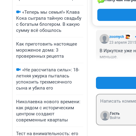
23 апреля 2015
Когда уже будет
«Теперь мы семья!» Клава
комерсантов. Не
Кока сыграла тайную свадьбу
с богатым блогером. В какую
сумму всё обошлось
zoomych
23 апреля 2015
Как приготовить настоящее
мороженое дома: 3
В Иркутске уже н
проверенных рецепта
меньше.
«Не рассчитала силы»: 18-
летняя ужурка пыталась
успокоить трехмесячного
сына и убила его
Николаевка нового времени:
как рядом с историческим
центром создают
Гость
Войти
современные кварталы
Тест на внимательность: его