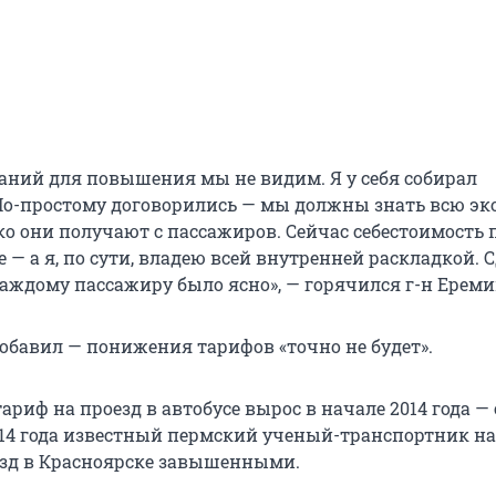
аний для повышения мы не видим. Я у себя собирал
По-простому договорились — мы должны знать всю э
ко они получают с пассажиров. Сейчас себестоимость 
 — а я, по сути, владею всей внутренней раскладкой. 
каждому пассажиру было ясно», — горячился г-н Ереми
добавил — понижения тарифов «точно не будет».
ариф на проезд в автобусе вырос в начале 2014 года — с
2014 года известный пермский ученый-транспортник н
зд в Красноярске завышенными.