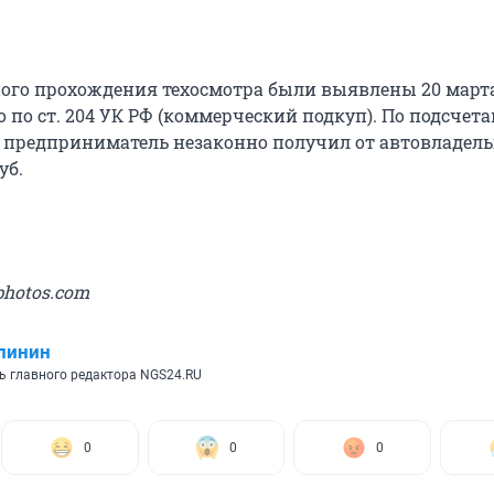
го прохождения техосмотра были выявлены 20 марта
 по ст. 204 УК РФ (коммерческий подкуп). По подсчет
 предприниматель незаконно получил от автовладел
уб.
photos.com
линин
ь главного редактора NGS24.RU
0
0
0