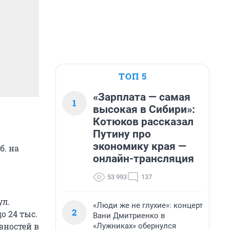
ТОП 5
«Зарплата — самая
1
высокая в Сибири»:
Котюков рассказал
Путину про
экономику края —
б. на
онлайн-трансляция
53 993
137
ул.
«Люди же не глухие»: концерт
2
о 24 тыс.
Вани Дмитриенко в
вностей в
«Лужниках» обернулся