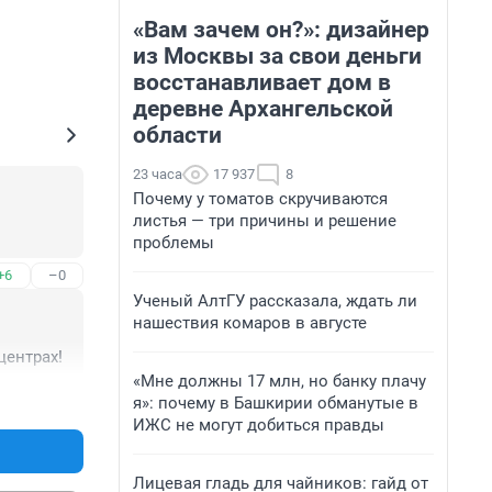
«Вам зачем он?»: дизайнер
из Москвы за свои деньги
восстанавливает дом в
деревне Архангельской
области
23 часа
17 937
8
Почему у томатов скручиваются
листья — три причины и решение
проблемы
+6
–0
Ученый АлтГУ рассказала, ждать ли
нашествия комаров в августе
центрах!
«Мне должны 17 млн, но банку плачу
+5
–1
я»: почему в Башкирии обманутые в
ИЖС не могут добиться правды
Лицевая гладь для чайников: гайд от