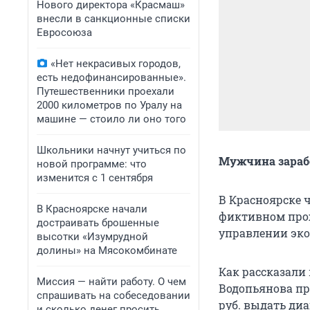
Нового директора «Красмаш»
внесли в санкционные списки
Евросоюза
«Нет некрасивых городов,
есть недофинансированные».
Путешественники проехали
2000 километров по Уралу на
машине — стоило ли оно того
Школьники начнут учиться по
Мужчина зарабо
новой программе: что
изменится с 1 сентября
В Красноярске 
В Красноярске начали
фиктивном прох
достраивать брошенные
управлении эко
высотки «Изумрудной
долины» на Мясокомбинате
Как рассказали 
Миссия — найти работу. О чем
Водопьянова пре
спрашивать на собеседовании
руб. выдать ди
и сколько денег просить,