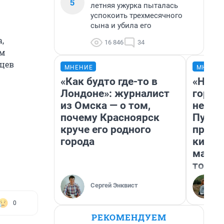
5
летняя ужурка пыталась
успокоить трехмесячного
сына и убила его
,
16 846
34
ам
ьцев
МНЕНИЕ
МНЕНИ
«Как будто где-то в
«Нет 
Лондоне»: журналист
городо
из Омска — о том,
недоф
почему Красноярск
Путеш
круче его родного
проех
города
килом
машин
того
Сергей Энквист
0
РЕКОМЕНДУЕМ