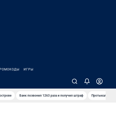
РОМОКОДЫ
ИГРЫ
 острове
Банк позвонил 1263 раза и получил штраф
Протыкал проду