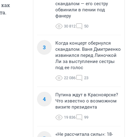
скандалом — его сестру
 как
обвинили в пении под
та.
фанеру
30 812
50
Когда концерт обернулся
3
скандалом. Ваня Дмитриенко
извинился перед Линочкой
Ли за выступление сестры
под ее голос
22 086
23
Путина ждут в Красноярске?
4
Что известно о возможном
визите президента
19 836
99
«Не рассчитала силы»: 18-