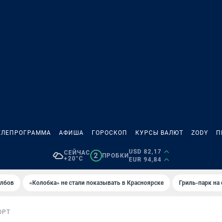
ЕЛЕПРОГРАММА
АФИША
ГОРОСКОП
КУРСЫ ВАЛЮТ
ZODY
П
USD 82,17
СЕЙЧАС
2
ПРОБКИ
+20°C
EUR 94,84
олбов
«Колобка» не стали показывать в Красноярске
Гриль-парк на
ОРТ