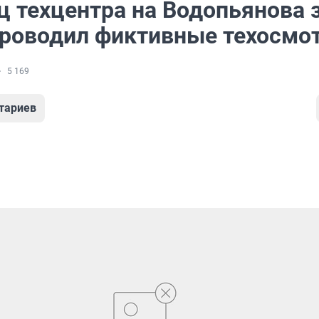
ц техцентра на Водопьянова 
проводил фиктивные техосмо
5 169
тариев