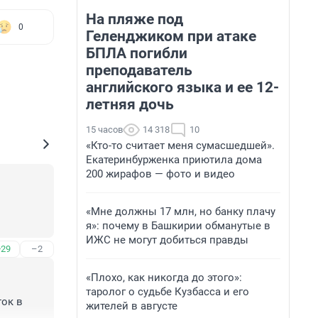
На пляже под
0
Геленджиком при атаке
БПЛА погибли
преподаватель
английского языка и ее 12-
летняя дочь
15 часов
14 318
10
«Кто-то считает меня сумасшедшей».
Екатеринбурженка приютила дома
200 жирафов — фото и видео
«Мне должны 17 млн, но банку плачу
я»: почему в Башкирии обманутые в
ИЖС не могут добиться правды
+29
–2
«Плохо, как никогда до этого»:
таролог о судьбе Кузбасса и его
ок в 
жителей в августе