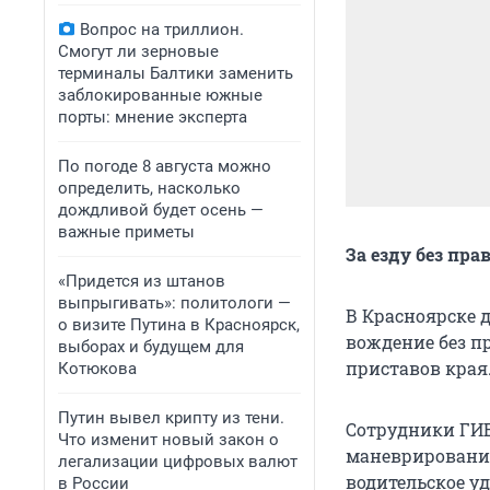
Вопрос на триллион.
Смогут ли зерновые
терминалы Балтики заменить
заблокированные южные
порты: мнение эксперта
По погоде 8 августа можно
определить, насколько
дождливой будет осень —
важные приметы
За езду без пр
«Придется из штанов
выпрыгивать»: политологи —
В Красноярске 
о визите Путина в Красноярск,
вождение без п
выборах и будущем для
приставов края
Котюкова
Путин вывел крипту из тени.
Сотрудники ГИ
Что изменит новый закон о
маневрирования
легализации цифровых валют
водительское уд
в России