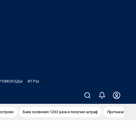
РОМОКОДЫ
ИГРЫ
 острове
Банк позвонил 1263 раза и получил штраф
Протыкал проду