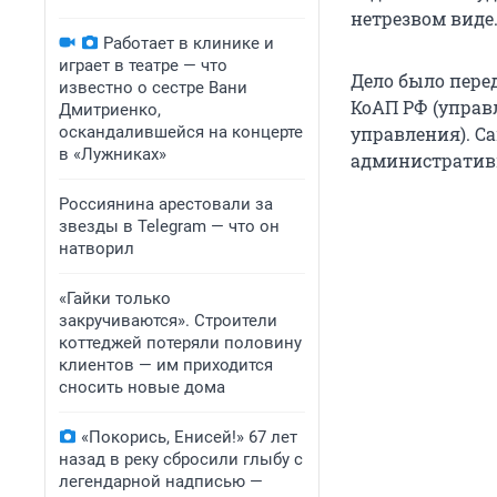
нетрезвом виде
Работает в клинике и
играет в театре — что
Дело было перед
известно о сестре Вани
КоАП РФ (управ
Дмитриенко,
оскандалившейся на концерте
управления). С
в «Лужниках»
административн
Россиянина арестовали за
звезды в Telegram — что он
натворил
«Гайки только
закручиваются». Строители
коттеджей потеряли половину
клиентов — им приходится
сносить новые дома
«Покорись, Енисей!» 67 лет
назад в реку сбросили глыбу с
легендарной надписью —