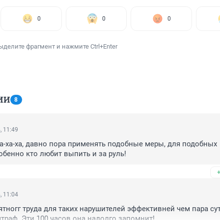
0
0
0
ыделите фрагмент и нажмите Ctrl+Enter
ИИ
8
, 11:49
ха-ха-ха, давно пора применять подобные меры, для подобных 
обенно кто любит выпить и за руль!
, 11:04
ятногг труда для таких нарушителей эффективней чем пара сут
траф. Эти 100 часов она надолго запомнит!