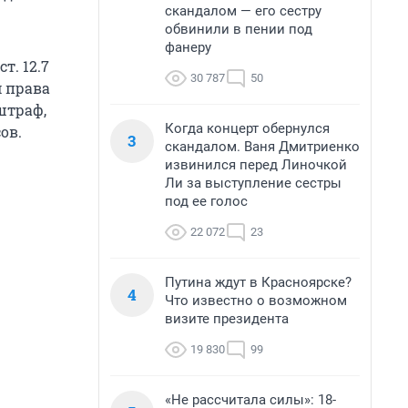
скандалом — его сестру
обвинили в пении под
фанеру
т. 12.7
30 787
50
 права
штраф,
Когда концерт обернулся
ов.
3
скандалом. Ваня Дмитриенко
извинился перед Линочкой
Ли за выступление сестры
под ее голос
22 072
23
Путина ждут в Красноярске?
4
Что известно о возможном
визите президента
19 830
99
«Не рассчитала силы»: 18-