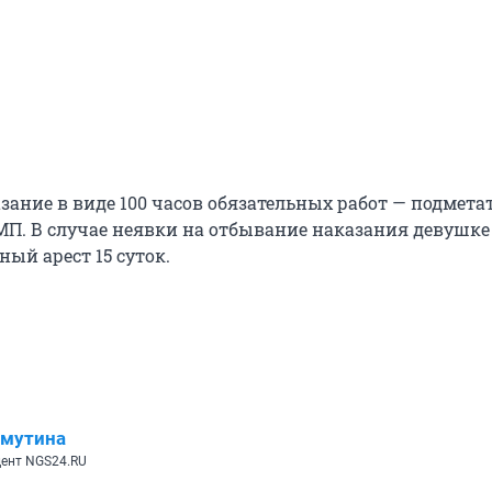
зание в виде 100 часов обязательных работ — подмета
П. В случае неявки на отбывание наказания девушке
ый арест 15 суток.
имутина
ент NGS24.RU