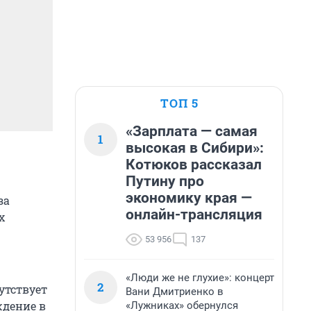
ТОП 5
«Зарплата — самая
1
высокая в Сибири»:
Котюков рассказал
Путину про
экономику края —
за
онлайн-трансляция
х
53 956
137
«Люди же не глухие»: концерт
2
утствует
Вани Дмитриенко в
ждение в
«Лужниках» обернулся