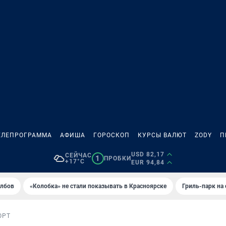
ЕЛЕПРОГРАММА
АФИША
ГОРОСКОП
КУРСЫ ВАЛЮТ
ZODY
П
USD 82,17
СЕЙЧАС
1
ПРОБКИ
+17°C
EUR 94,84
олбов
«Колобка» не стали показывать в Красноярске
Гриль-парк на
ОРТ