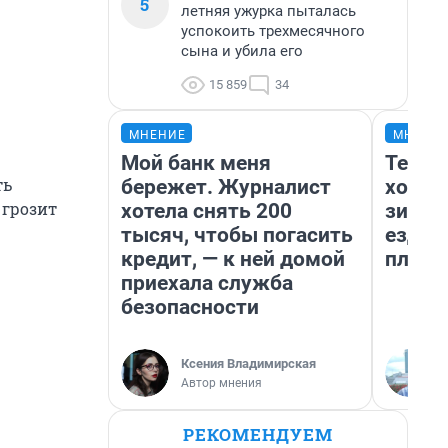
5
летняя ужурка пыталась
успокоить трехмесячного
сына и убила его
15 859
34
МНЕНИЕ
МНЕНИ
Мой банк меня
Тепло
ть
бережет. Журналист
холод
 грозит
хотела снять 200
зимой
тысяч, чтобы погасить
ездит
кредит, — к ней домой
плюсы
приехала служба
безопасности
Ксения Владимирская
Автор мнения
РЕКОМЕНДУЕМ