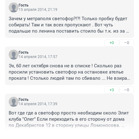
Гость
15 апреля 2014, 21:19
Зачем у метраполя светофор?!?! Только пробку будет 
собирать! Там и так всех пропускают . Вот чуть 
подальше по ленина поставить стоило бы т.к. из за 
припаркованый машин ни кого не видно (и 
+0
–0
желательно чтоб он по кнопке работал).
Гость
14 апреля 2014, 17:57
Эх, 60 лет октября снова не в списке ! Сколько раз 
просили установить светофор на остановке ателье 
проката ! Столько людей там по сбивало ... Не взирая 
на то что там знак пешеходный установлен.
+3
–0
Гость
14 апреля 2014, 17:39
Вот где где а светофор просто необходим около Элит 
клуба "Олег" Если переходить в его сторону от дома 
по Декабристов 12 в сторону улицы Ломоносова. 
Машины по Дубровинского поднимаются и летят на 
+0
–3
скорости а на подъеме сразу пешеходный переход. но 