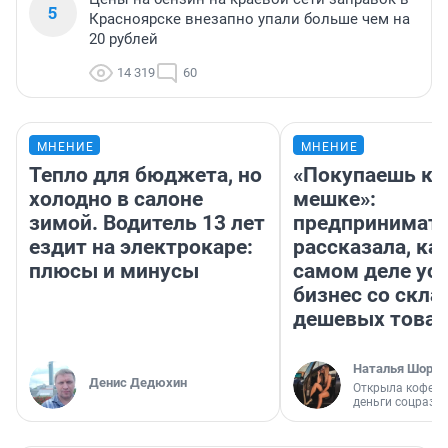
5
Красноярске внезапно упали больше чем на
20 рублей
14 319
60
МНЕНИЕ
МНЕНИЕ
Тепло для бюджета, но
«Покупаешь ко
холодно в салоне
мешке»:
зимой. Водитель 13 лет
предпринимат
ездит на электрокаре:
рассказала, как
плюсы и минусы
самом деле ус
бизнес со скл
дешевых това
Наталья Шорох
Денис Дедюхин
Открыла кофейн
деньги соцразв