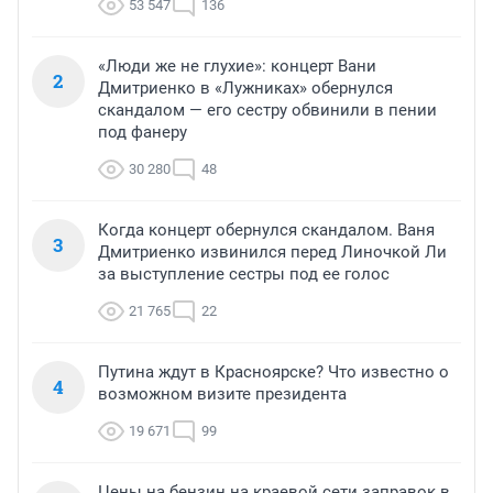
53 547
136
«Люди же не глухие»: концерт Вани
2
Дмитриенко в «Лужниках» обернулся
скандалом — его сестру обвинили в пении
под фанеру
30 280
48
Когда концерт обернулся скандалом. Ваня
3
Дмитриенко извинился перед Линочкой Ли
за выступление сестры под ее голос
21 765
22
Путина ждут в Красноярске? Что известно о
4
возможном визите президента
19 671
99
Цены на бензин на краевой сети заправок в