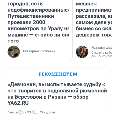
городов, есть
мешке»:
недофинансированные».
предпринимат
Путешественники
рассказала, как
проехали 2000
самом деле ус
километров по Уралу на
бизнес со скл
машине — стоило ли оно
дешевых това
того
Наталья Шорох
Екатерина Литкевич
Открыла кофейн
деньги соцразв
РЕКОМЕНДУЕМ
«Девчонки, вы испытываете судьбу»:
что творится в подпольной рюмочной
на Березовой в Рязани — обзор
YA62.RU
4 часа
2 337
Обсудить