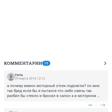
КОММЕНТАРИИ
13
Гость
29 марта 2014, 12:12
а почему имено моторный отсек подожгли? по мне 
так бред есля бы я пытался что либо сжечь так 
разбил бы стекло и бросил в салон а в моторном 
отсеке и гореть то по сути нечему. и еще такой вопрос 
+9
–18
куда правое и левое крыло делись?!?!?! походу 
машина была разбита и денег на восстановление не 