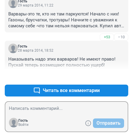
Гость
было или это была чья то и её сожгли сами хозяева 
29 марта 2014, 11:22
или те кто разбил! не там ищите
Варвары-это те, кто не там паркуются! Начало с них! 
Газоны, брусчатки, тротуары! Начните с уважения к 
самому себе -что там нельзя парковаться. Купил авто 
-позаботься о месте его нахождения и парковки! Не 
+53
–10
поддерживаю поджог ни в коей мере, но автохамство 
процветает
Гость
28 марта 2014, 18:52
Наказывать надо этих варваров! Не имеют право! 
Пускай теперь возмещают полностью ущерб!
+47
–44
Читать все комментарии
Гость
Отправить
Войти