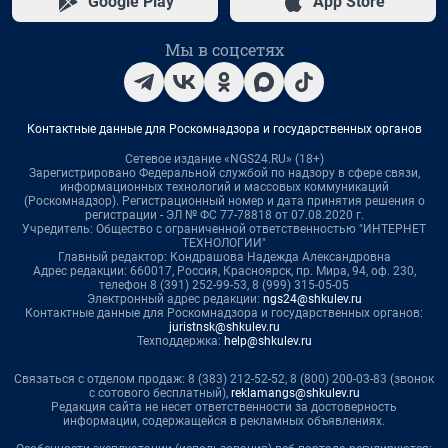
Google Play
App Store
Мы в соцсетях
Контактные данные для Роскомнадзора и государственных органов
Сетевое издание «NGS24.RU» (18+)
Зарегистрировано Федеральной службой по надзору в сфере связи,
информационных технологий и массовых коммуникаций
(Роскомнадзор). Регистрационный номер и дата принятия решения о
регистрации - ЭЛ № ФС 77-78818 от 07.08.2020 г.
Учредитель: Общество с ограниченной ответственностью "ИНТЕРНЕТ
ТЕХНОЛОГИИ"
Главный редактор: Кондрашова Надежда Александровна
Адрес редакции: 660017, Россия, Красноярск, пр. Мира, 94, оф. 230,
телефон 8 (391) 252-99-53, 8 (999) 315-05-05
Электронный адрес редакции:
ngs24@shkulev.ru
Контактные данные для Роскомнадзора и государственных органов:
juristnsk@shkulev.ru
Техподдержка:
help@shkulev.ru
Связаться с отделом продаж: 8 (383) 212-52-52, 8 (800) 200-03-83 (звонок
с сотового бесплатный),
reklamangs@shkulev.ru
Редакция сайта не несет ответственности за достоверность
информации, содержащейся в рекламных объявлениях.