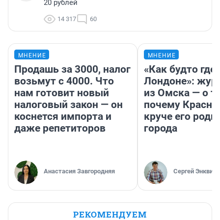
20 рублей
14 317
60
МНЕНИЕ
МНЕНИЕ
Продашь за 3000, налог
«Как будто где-
возьмут с 4000. Что
Лондоне»: жур
нам готовит новый
из Омска — о т
налоговый закон — он
почему Красно
коснется импорта и
круче его родн
даже репетиторов
города
Анастасия Завгородняя
Сергей Энквист
РЕКОМЕНДУЕМ