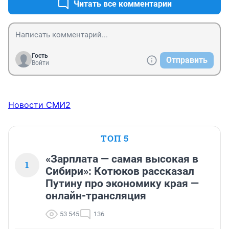
обошлось, только диски стальные помял. Ехал бы не 
Читать все комментарии
70 а 90, итог мог быть совсем другой. Так что 
правильно, пусть или по человечески делают, или 
платят.
Гость
Отправить
Войти
Новости СМИ2
ТОП 5
«Зарплата — самая высокая в
1
Сибири»: Котюков рассказал
Путину про экономику края —
онлайн-трансляция
53 545
136