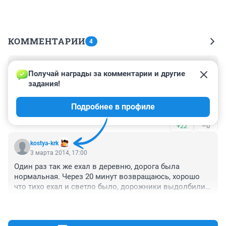
КОММЕНТАРИИ
4
Гость
3 марта 2014, 18:36
Получай награды за комментарии и другие 
задания!
Тоже нежданчик как то застал, когда на трассе ночью 
на лежачем полицейском подпрыгнул в потолок. Что 
Подробнее в профиле
странно ни одного знака о приближении к 
полицейскому, ни знака о том что непосредственно 
+22
–0
тут полицейские не было
kostya-krk
3 марта 2014, 17:00
Один раз так же ехал в деревню, дорога была 
нормальная. Через 20 минут возвращаюсь, хорошо 
что тихо ехал и светло было, дорожники выдолбили 
яму 15 см глубиной и 2 метра длиной, и ни одного 
+74
–0
знака не поставили. Замял поддон и думал, что всё 
хана колеса передние оба перерубил. Хорошо 