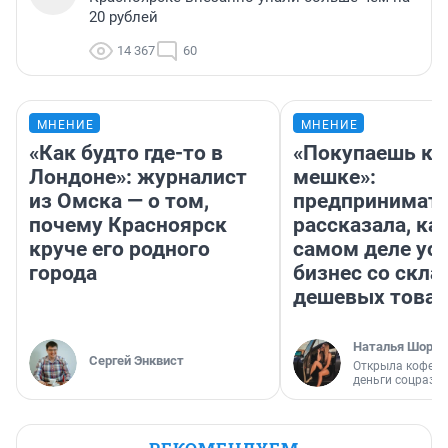
20 рублей
14 367
60
МНЕНИЕ
МНЕНИЕ
«Как будто где-то в
«Покупаешь ко
Лондоне»: журналист
мешке»:
из Омска — о том,
предпринимат
почему Красноярск
рассказала, как
круче его родного
самом деле ус
города
бизнес со скл
дешевых това
Наталья Шорох
Сергей Энквист
Открыла кофейн
деньги соцразв