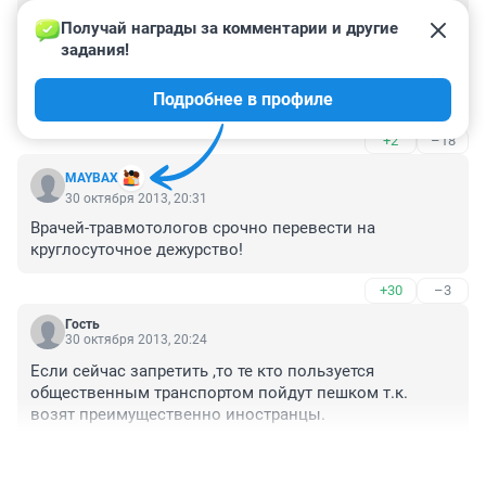
Гость
30 октября 2013, 22:34
Получай награды за комментарии и другие 
задания!
Варварство! Если права международного образца - 
обязаны принимать! 

Подробнее в профиле
Для вас ведь абсурдом бы казалось, если б в Европе 
заставляли пересдавать с российскими правами? 
+2
–18
Или в Штатах не выдавали машину в прокат русским. 
Для меня это такой же абсурд!
MAYBAX
30 октября 2013, 20:31
Врачей-травмотологов срочно перевести на 
круглосуточное дежурство!
+30
–3
Гость
30 октября 2013, 20:24
Если сейчас запретить ,то те кто пользуется 
общественным транспортом пойдут пешком т.к. 
возят преимущественно иностранцы.
+17
–44