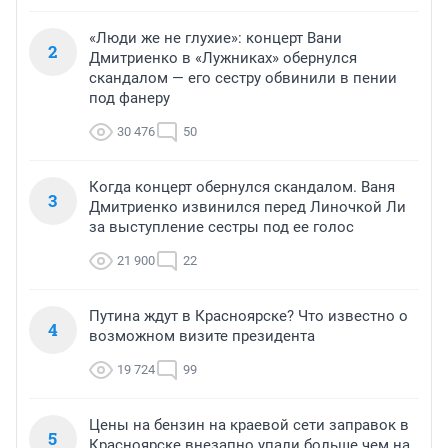
«Люди же не глухие»: концерт Вани
2
Дмитриенко в «Лужниках» обернулся
скандалом — его сестру обвинили в пении
под фанеру
30 476
50
Когда концерт обернулся скандалом. Ваня
3
Дмитриенко извинился перед Линочкой Ли
за выступление сестры под ее голос
21 900
22
Путина ждут в Красноярске? Что известно о
4
возможном визите президента
19 724
99
Цены на бензин на краевой сети заправок в
5
Красноярске внезапно упали больше чем на