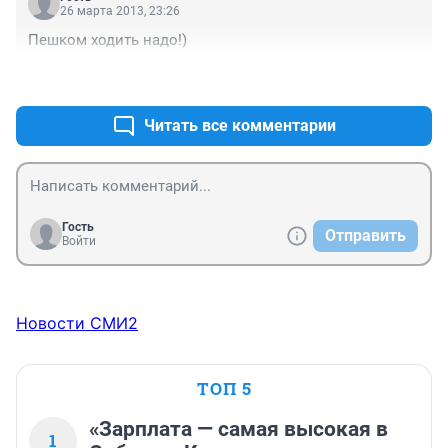
как попало, типа я тут ненадолго и перегородить 
26 марта 2013, 23:26
движение, ибо на женщину за такую парковку сто 
Пешком ходить надо!)
собак спустят, а мужик, если так парканулся, то, 
видимо, ему очень нужно!
+0
–0
Читать все комментарии
Гость
Отправить
Войти
Новости СМИ2
ТОП 5
«Зарплата — самая высокая в
1