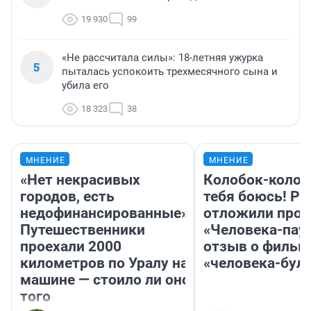
19 930
99
«Не рассчитала силы»: 18-летняя ужурка
5
пыталась успокоить трехмесячного сына и
убила его
18 323
38
МНЕНИЕ
МНЕНИЕ
«Нет некрасивых
Колобок-колобо
городов, есть
тебя боюсь! Ра
недофинансированные».
отложили прок
Путешественники
«Человека-пау
проехали 2000
отзыв о фильм
километров по Уралу на
«человека-бул
машине — стоило ли оно
того