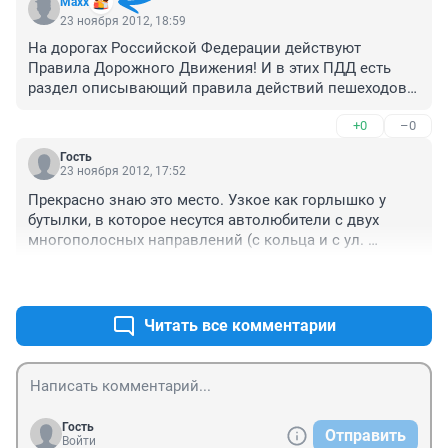
Махх
23 ноября 2012, 18:59
На дорогах Российской Федерации действуют 
Правила Дорожного Движения! И в этих ПДД есть 
раздел описывающий правила действий пешеходов. 
Почему незнание этих правил должно освобождать 
+0
–0
пешеходов от ответственности?
Гость
23 ноября 2012, 17:52
Прекрасно знаю это место. Узкое как горлышко у 
бутылки, в которое несутся автолюбители с двух 
многополосных направлений (с кольца и с ул. 
Матросова), обзор после поворота с кольца (или с 
+0
–0
Матросова) нулевой, еще и машины там всё время 
паркуются у цветочных киосков.. Странно, почему на 
этом месте до сих пор нет хотя бы светофора?! 
Читать все комментарии
Наверное боятся, что это будет лишний повод для 
пробок... А машины бьются, люди гибнут..
Гость
Отправить
Войти