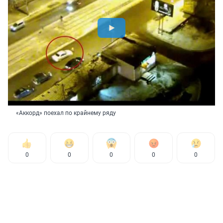
«Аккорд» поехал по крайнему ряду
0
0
0
0
0