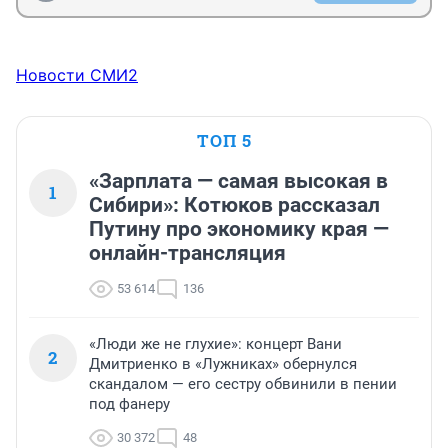
Новости СМИ2
ТОП 5
«Зарплата — самая высокая в
1
Сибири»: Котюков рассказал
Путину про экономику края —
онлайн-трансляция
53 614
136
«Люди же не глухие»: концерт Вани
2
Дмитриенко в «Лужниках» обернулся
скандалом — его сестру обвинили в пении
под фанеру
30 372
48