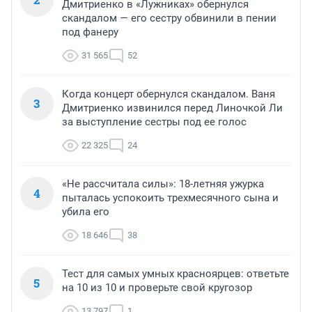
Дмитриенко в «Лужниках» обернулся
скандалом — его сестру обвинили в пении
под фанеру
31 565
52
Когда концерт обернулся скандалом. Ваня
3
Дмитриенко извинился перед Линочкой Ли
за выступление сестры под ее голос
22 325
24
«Не рассчитала силы»: 18-летняя ужурка
4
пыталась успокоить трехмесячного сына и
убила его
18 646
38
Тест для самых умных красноярцев: ответьте
5
на 10 из 10 и проверьте свой кругозор
13 797
1