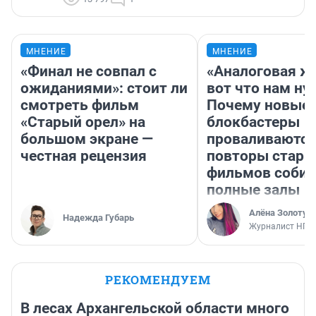
МНЕНИЕ
МНЕНИЕ
«Финал не совпал с
«Аналоговая ж
ожиданиями»: стоит ли
вот что нам ну
смотреть фильм
Почему новые
«Старый орел» на
блокбастеры
большом экране —
проваливаются,
честная рецензия
повторы стары
фильмов соби
полные залы
Алёна Золотух
Надежда Губарь
Журналист НГС
РЕКОМЕНДУЕМ
В лесах Архангельской области много