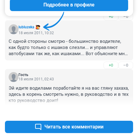
Подробнее в профиле
(солнечный). пара-тройка автобусов данного 
маршрута проехали мимо,не замечая около десяти 
+0
–0
человек, ждущих его на остановке пассажиров!!!
Пожалуйста,примите меры!!!совсем обнаглели,как 
lubluzeka
хотят,-так и ездят.пусть стабильно до 11 ч. ходят!в 9 
18 июля 2011, 10:32
вечера уже уехать невозможно!!!это что такое!!!!?????
С одной стороны смотрю - большинство водителе, 
как будто только с ишаков слезли... и управляют 
автобусами так же, как ишаками... Вот объясните мне, 
зачем разгоняться за 50 метров перед светофором, 
+0
–0
если на нем последние три секунды зеленого 
догорает? Потом резкое торможение, 20-30 секунд на 
Гость
то, чтоб пассажиры восстановили равновесие и... 
18 июля 2011, 02:43
рывок со светофора... До следующего...

Эй идите водилами поработайте я на вас гляну хахаха, 
Кондуктора - отдельная история.. Это как уборщицы в 
здесь в корень смотреть нужно, в руководство и в тех 
огромном офисном здании... Они ВСЕГДА главные... 
кто руководство доит!
Но есть и такие, которые всегда улыбаются, еще и 
хорошего дня желают (одна на "2", одна на "5" и 
+0
–0
парень на "71" - это про кого я знаю)... Ну, а 
пассажиры - делятся на несколько категорий - 
Читать все комментарии
старички, которым не с кем поговорить и они друг с 
другом обсуждают все на свете, привлекая всех 