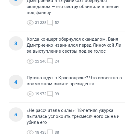
Дмитриенко в «Лужниках» обернулся
скандалом — его сестру обвинили в пении
под фанеру
31 338
52
Когда концерт обернулся скандалом. Ваня
3
Дмитриенко извинился перед Линочкой Ли
за выступление сестры под ее голос
22 246
24
Путина ждут в Красноярске? Что известно о
4
возможном визите президента
19 972
99
«Не рассчитала силы»: 18-летняя ужурка
5
пыталась успокоить трехмесячного сына и
убила его
18 435
38