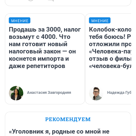
МНЕНИЕ
МНЕНИЕ
Продашь за 3000, налог
Колобок-колобо
возьмут с 4000. Что
тебя боюсь! Ра
нам готовит новый
отложили прок
налоговый закон — он
«Человека-пау
коснется импорта и
отзыв о фильм
даже репетиторов
«человека-бул
Анастасия Завгородняя
Надежда Губар
РЕКОМЕНДУЕМ
«Уголовник я, родные со мной не