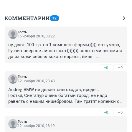
КОММЕНТАРИИ
12
Гость
15 ноября 2010, 08:22
ну дают, 100 т.р. на 1 комплект формы))))) вот умора, 
Гуччи наверное лично шьет)))))))) золотыми нитями и 
да из кожи сейшельского варана , ёмае . . .
+0
–0
Гость
12 ноября 2010, 23:43
Andrey, BMW не делает снегоходов, вроде... 

Гостья, Сингапур очень богатый город, не надо 
равнять с нашим нищебродом. Там тратят копейки от 
бюджета, а у нас он совсем небогатый, дефицитный. 
+0
–0
Гость
12 ноября 2010, 18:19