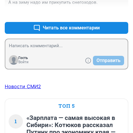
А на зиму надо им прикупить снегоходов.
+0
–0
Читать все комментарии
Гость
Отправить
Войти
Новости СМИ2
ТОП 5
«Зарплата — самая высокая в
1
Сибири»: Котюков рассказал
Путину про экономику края —