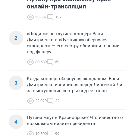
онлайн-трансляция
53 887
137
«Люди же не глухие»: концерт Вани
2
Дмитриенко в «Лужниках» обернулся
скандалом — его сестру обвинили в пении
под фанеру
30 689
50
Когда концерт обернулся скандалом. Ваня
3
Дмитриенко извинился перед Линочкой Ли
за выступление сестры под ее голос
22 029
22
Путина ждут в Красноярске? Что известно о
4
возможном визите президента
19 800
99