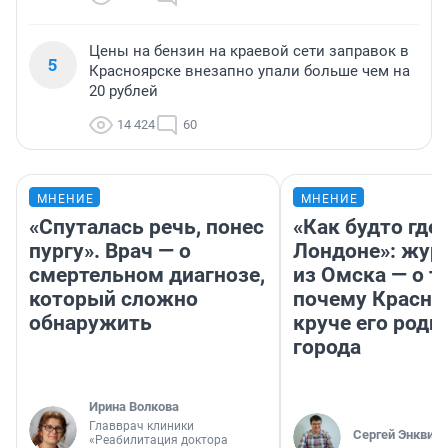
Цены на бензин на краевой сети заправок в
5
Красноярске внезапно упали больше чем на
20 рублей
14 424
60
МНЕНИЕ
МНЕНИЕ
«Спуталась речь, понес
«Как будто где-
пургу». Врач — о
Лондоне»: жур
смертельном диагнозе,
из Омска — о т
который сложно
почему Красно
обнаружить
круче его родн
города
Ирина Волкова
Главврач клиники
Сергей Энквист
«Реабилитация доктора