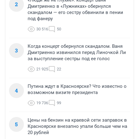
«Люди же не глухие»: концерт Вани
2
Дмитриенко в «Лужниках» обернулся
скандалом — его сестру обвинили в пении
под фанеру
30 516
50
Когда концерт обернулся скандалом. Ваня
3
Дмитриенко извинился перед Линочкой Ли
за выступление сестры под ее голос
21 925
22
Путина ждут в Красноярске? Что известно о
4
возможном визите президента
19 736
99
Цены на бензин на краевой сети заправок в
5
Красноярске внезапно упали больше чем на
20 рублей