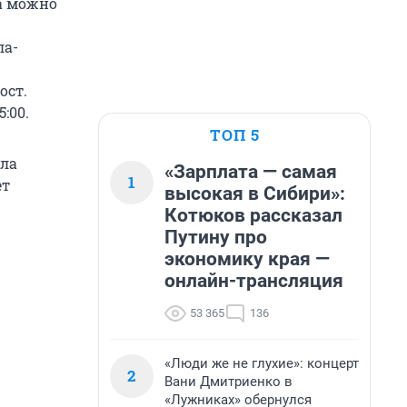
а можно
ла-
ост.
:00.
ТОП 5
ула
«Зарплата — самая
1
ет
высокая в Сибири»:
Котюков рассказал
Путину про
экономику края —
онлайн-трансляция
53 365
136
«Люди же не глухие»: концерт
2
Вани Дмитриенко в
«Лужниках» обернулся