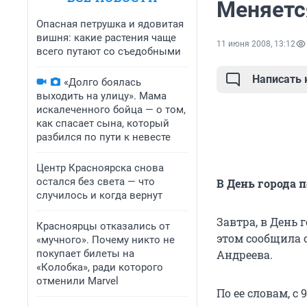
Меняетс
Опасная петрушка и ядовитая
вишня: какие растения чаще
11 июня 2008, 13:12
всего путают со съедобными
Написать
«Долго боялась
выходить на улицу». Мама
искалеченного бойца — о том,
как спасает сына, который
разбился по пути к невесте
Центр Красноярска снова
остался без света — что
В День города 
случилось и когда вернут
Завтра, в День
Красноярцы отказались от
этом сообщила 
«мучного». Почему никто не
покупает билеты на
Андреева.
«Колобка», ради которого
отменили Marvel
По ее словам, с