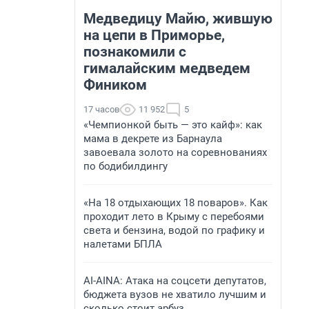
Медведицу Майю, жившую
на цепи в Приморье,
познакомили с
гималайским медведем
Фиником
17 часов
11 952
5
«Чемпионкой быть — это кайф»: как
мама в декрете из Барнаула
завоевала золото на соревнованиях
по бодибилдингу
«На 18 отдыхающих 18 поваров». Как
проходит лето в Крыму с перебоями
света и бензина, водой по графику и
налетами БПЛА
AI-AINA: Атака на соцсети депутатов,
бюджета вузов не хватило лучшим и
сколько стоит арбуз