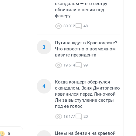
скандалом — его сестру
обвинили в пении под
фанеру
30 012
48
Путина ждут в Красноярске?
3
Что известно о возможном
визите президента
19 614
99
Когда концерт обернулся
4
скандалом. Ваня Дмитриенко
извинился перед Линочкой
Ли за выступление сестры
под ее голос
18 177
20
Цены на бензин на краевой
0