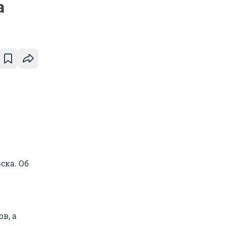
а
ска. Об
в, а