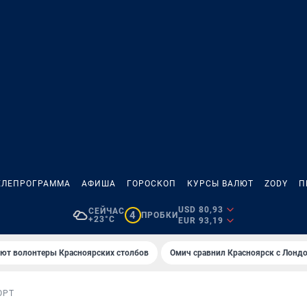
ЕЛЕПРОГРАММА
АФИША
ГОРОСКОП
КУРСЫ ВАЛЮТ
ZODY
П
USD 80,93
СЕЙЧАС
4
ПРОБКИ
+23°C
EUR 93,19
ают волонтеры Красноярских столбов
Омич сравнил Красноярск с Лонд
ОРТ