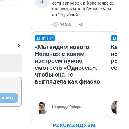
5
сети заправок в Красноярске
внезапно упали больше чем
на 20 рублей
14 258
60
МНЕНИЕ
МНЕНИ
«Мы видим нового
Кварт
Нолана»: с каким
но де
настроем нужно
рынок
смотреть «Одиссею»,
сейча
чтобы она не
выглядела как фиаско
равить
Надежда Губарь
РЕКОМЕНДУЕМ