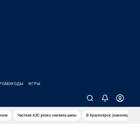
РОМОКОДЫ
ИГРЫ
оном
Частная АЗС резко снизила цены
В Крaсноярск (нaконец-то) н