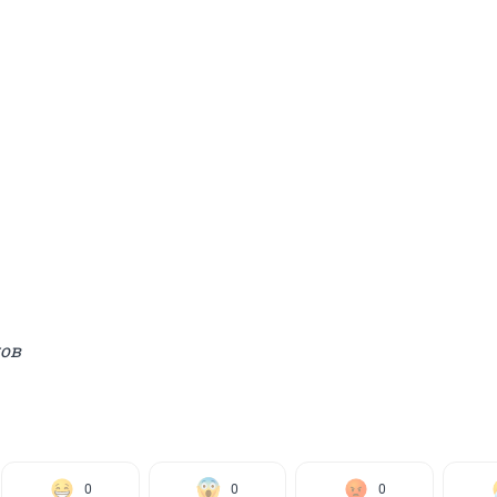
ков
0
0
0