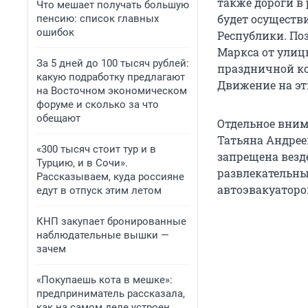
также дороги в
Что мешает получать большую
будет осуществи
пенсию: список главных
ошибок
Республики. Поз
Маркса от улиц
За 5 дней до 100 тысяч рублей:
праздничной ко
какую подработку предлагают
Движение на эти
на Восточном экономическом
форуме и сколько за что
обещают
Отдельное вним
Татьяна Андрее
«300 тысяч стоит тур и в
запрещена везде
Турцию, и в Сочи».
развлекательны
Рассказываем, куда россияне
автоэвакуаторо
едут в отпуск этим летом
КНП закупает бронированные
наблюдательные вышки —
зачем
«Покупаешь кота в мешке»:
предприниматель рассказала,
как на самом деле устроен