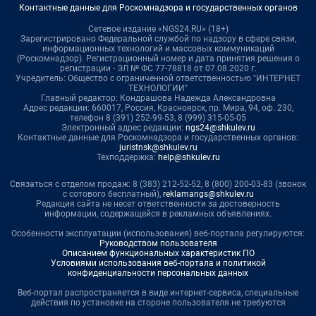
Контактные данные для Роскомнадзора и государственных органов
Сетевое издание «NGS24.RU» (18+)
Зарегистрировано Федеральной службой по надзору в сфере связи,
информационных технологий и массовых коммуникаций
(Роскомнадзор). Регистрационный номер и дата принятия решения о
регистрации - ЭЛ № ФС 77-78818 от 07.08.2020 г.
Учредитель: Общество с ограниченной ответственностью "ИНТЕРНЕТ
ТЕХНОЛОГИИ"
Главный редактор: Кондрашова Надежда Александровна
Адрес редакции: 660017, Россия, Красноярск, пр. Мира, 94, оф. 230,
телефон 8 (391) 252-99-53, 8 (999) 315-05-05
Электронный адрес редакции:
ngs24@shkulev.ru
Контактные данные для Роскомнадзора и государственных органов:
juristnsk@shkulev.ru
Техподдержка:
help@shkulev.ru
Связаться с отделом продаж: 8 (383) 212-52-52, 8 (800) 200-03-83 (звонок
с сотового бесплатный),
reklamangs@shkulev.ru
Редакция сайта не несет ответственности за достоверность
информации, содержащейся в рекламных объявлениях.
Особенности эксплуатации (использования) веб-портала регулируются:
Руководством пользователя
Описанием функциональных характеристик ПО
Условиями использования веб-портала и политикой
конфиденциальности персональных данных
Веб-портал распространяется в виде интернет-сервиса, специальные
действия по установке на стороне пользователя не требуются