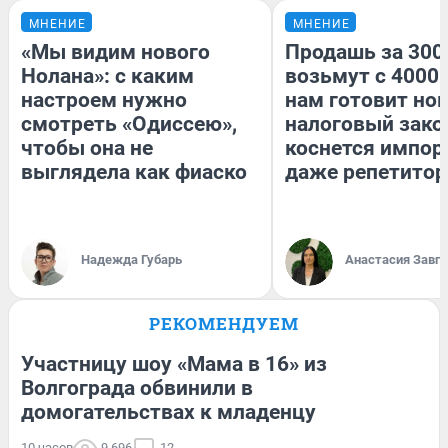
МНЕНИЕ
МНЕНИЕ
«Мы видим нового
Продашь за 3000
Нолана»: с каким
возьмут с 4000.
настроем нужно
нам готовит но
смотреть «Одиссею»,
налоговый зако
чтобы она не
коснется импор
выглядела как фиаско
даже репетитор
Надежда Губарь
Анастасия Завг
РЕКОМЕНДУЕМ
Участницу шоу «Мама в 16» из
Волгограда обвинили в
домогательствах к младенцу
10 часов
9 696
12