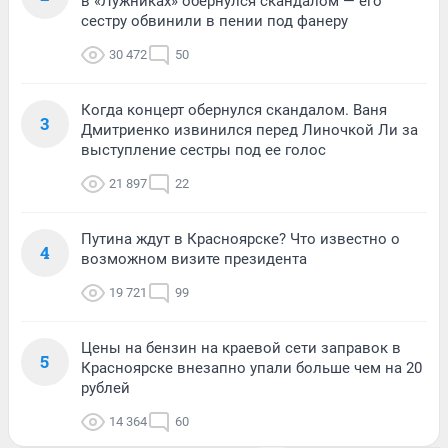
в «Лужниках» обернулся скандалом — его
сестру обвинили в пении под фанеру
30 472
50
Когда концерт обернулся скандалом. Ваня
3
Дмитриенко извинился перед Линочкой Ли за
выступление сестры под ее голос
21 897
22
Путина ждут в Красноярске? Что известно о
4
возможном визите президента
19 721
99
Цены на бензин на краевой сети заправок в
5
Красноярске внезапно упали больше чем на 20
рублей
14 364
60