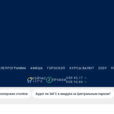
ЕЛЕПРОГРАММА
АФИША
ГОРОСКОП
КУРСЫ ВАЛЮТ
ZODY
П
USD 82,17
СЕЙЧАС
2
ПРОБКИ
+17°C
EUR 94,84
сноярских столбов
Будет ли ЗАГС в виадуке за Центральным парком?