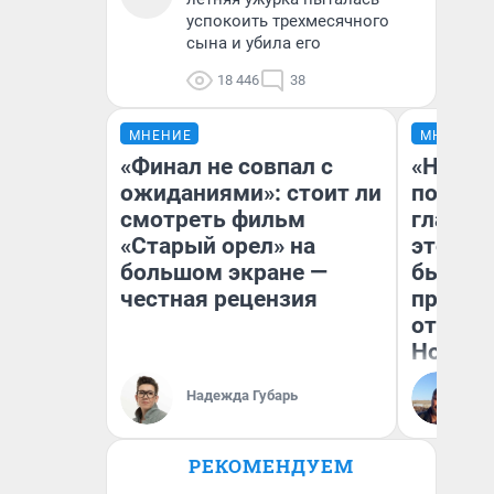
успокоить трехмесячного
сына и убила его
18 446
38
МНЕНИЕ
МНЕНИЕ
«Финал не совпал с
«Никог
ожиданиями»: стоит ли
победи
смотреть фильм
главны
«Старый орел» на
этого г
большом экране —
бьет р
честная рецензия
прокат
отзыв 
Нолана
Ст
Надежда Губарь
Эк
РЕКОМЕНДУЕМ