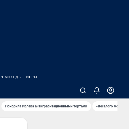
РОМОКОДЫ
ИГРЫ
Покорила Ивлева антигравитационными тортами
«Веселого молочни