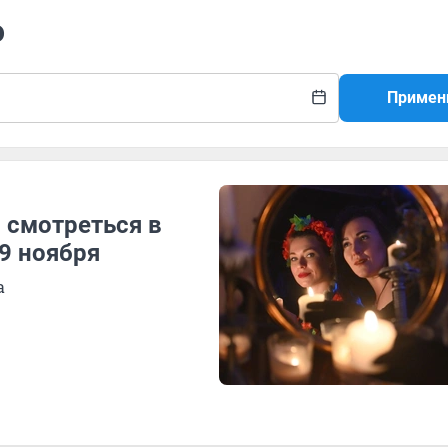
о
Примен
 смотреться в
9 ноября
а