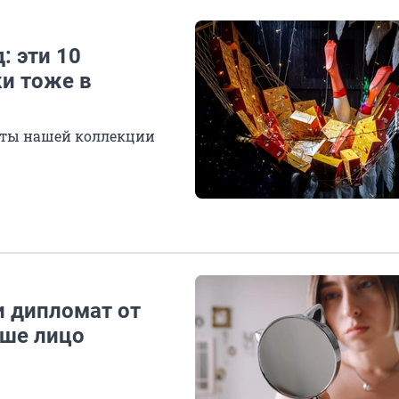
: эти 10
ки тоже в
наты нашей коллекции
и дипломат от
аше лицо