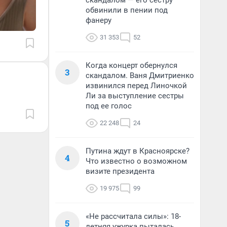
скандалом — его сестру
обвинили в пении под
фанеру
31 353
52
Когда концерт обернулся
3
скандалом. Ваня Дмитриенко
извинился перед Линочкой
Ли за выступление сестры
под ее голос
22 248
24
Путина ждут в Красноярске?
4
Что известно о возможном
визите президента
19 975
99
«Не рассчитала силы»: 18-
5
летняя ужурка пыталась