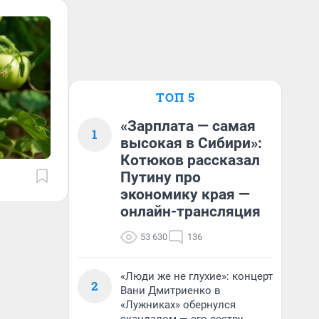
ТОП 5
«Зарплата — самая
1
высокая в Сибири»:
Котюков рассказал
Путину про
экономику края —
онлайн-трансляция
53 630
136
«Люди же не глухие»: концерт
2
Вани Дмитриенко в
«Лужниках» обернулся