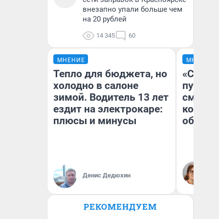
внезапно упали больше чем
на 20 рублей
14 345
60
МНЕНИЕ
МНЕНИЕ
Тепло для бюджета, но
«Спутал
холодно в салоне
пургу».
зимой. Водитель 13 лет
смерте
ездит на электрокаре:
которы
плюсы и минусы
обнару
Ир
Гл
Денис Дедюхин
«Р
Во
РЕКОМЕНДУЕМ