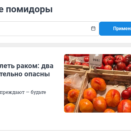
ые помидоры
Примен
леть раком: два
тельно опасны
упреждают — будьте