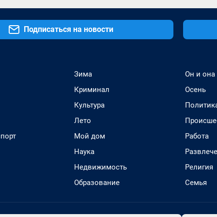
Подписаться на новости
Зима
Он и она
Криминал
Осень
Культура
Политик
Лето
Происше
спорт
Мой дом
Работа
Наука
Развлеч
Недвижимость
Религия
Образование
Семья