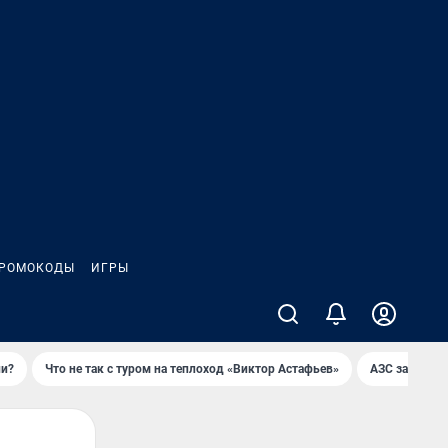
РОМОКОДЫ
ИГРЫ
ли?
Что не так с туром на теплоход «Виктор Астафьев»
AЗС закупае