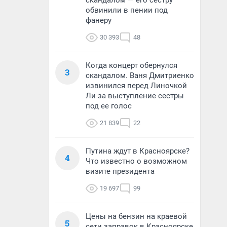
скандалом — его сестру
обвинили в пении под
фанеру
30 393
48
Когда концерт обернулся
3
скандалом. Ваня Дмитриенко
извинился перед Линочкой
Ли за выступление сестры
под ее голос
21 839
22
Путина ждут в Красноярске?
4
Что известно о возможном
визите президента
19 697
99
Цены на бензин на краевой
5
сети заправок в Красноярске