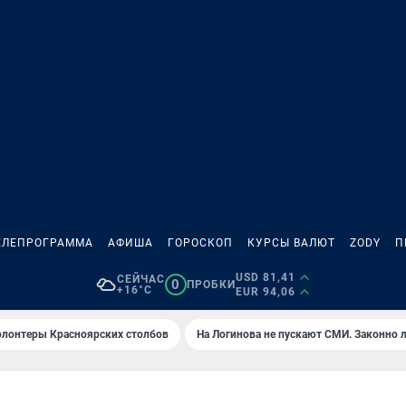
ЕЛЕПРОГРАММА
АФИША
ГОРОСКОП
КУРСЫ ВАЛЮТ
ZODY
П
USD 81,41
СЕЙЧАС
0
ПРОБКИ
+16°C
EUR 94,06
олонтеры Красноярских столбов
На Логинова не пускают СМИ. Законно 