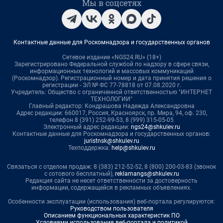
Мы в соцсетях
Контактные данные для Роскомнадзора и государственных органов
Сетевое издание «NGS24.RU» (18+)
Зарегистрировано Федеральной службой по надзору в сфере связи,
информационных технологий и массовых коммуникаций
(Роскомнадзор). Регистрационный номер и дата принятия решения о
регистрации - ЭЛ № ФС 77-78818 от 07.08.2020 г.
Учредитель: Общество с ограниченной ответственностью "ИНТЕРНЕТ
ТЕХНОЛОГИИ"
Главный редактор: Кондрашова Надежда Александровна
Адрес редакции: 660017, Россия, Красноярск, пр. Мира, 94, оф. 230,
телефон 8 (391) 252-99-53, 8 (999) 315-05-05
Электронный адрес редакции:
ngs24@shkulev.ru
Контактные данные для Роскомнадзора и государственных органов:
juristnsk@shkulev.ru
Техподдержка:
help@shkulev.ru
Связаться с отделом продаж: 8 (383) 212-52-52, 8 (800) 200-03-83 (звонок
с сотового бесплатный),
reklamangs@shkulev.ru
Редакция сайта не несет ответственности за достоверность
информации, содержащейся в рекламных объявлениях.
Особенности эксплуатации (использования) веб-портала регулируются:
Руководством пользователя
Описанием функциональных характеристик ПО
Условиями использования веб-портала и политикой