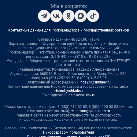
Мы в соцсетях
Контактные данные для Роскомнадзора и государственных органов
Сетевое издание «NGS24.RU» (18+)
Зарегистрировано Федеральной службой по надзору в сфере связи,
информационных технологий и массовых коммуникаций
(Роскомнадзор). Регистрационный номер и дата принятия решения о
регистрации - ЭЛ № ФС 77-78818 от 07.08.2020 г.
Учредитель: Общество с ограниченной ответственностью "ИНТЕРНЕТ
ТЕХНОЛОГИИ"
Главный редактор: Кондрашова Надежда Александровна
Адрес редакции: 660017, Россия, Красноярск, пр. Мира, 94, оф. 230,
телефон 8 (391) 252-99-53, 8 (999) 315-05-05
Электронный адрес редакции:
ngs24@shkulev.ru
Контактные данные для Роскомнадзора и государственных органов:
juristnsk@shkulev.ru
Техподдержка:
help@shkulev.ru
Связаться с отделом продаж: 8 (383) 212-52-52, 8 (800) 200-03-83 (звонок
с сотового бесплатный),
reklamangs@shkulev.ru
Редакция сайта не несет ответственности за достоверность
информации, содержащейся в рекламных объявлениях.
Особенности эксплуатации (использования) веб-портала регулируются:
Руководством пользователя
Описанием функциональных характеристик ПО