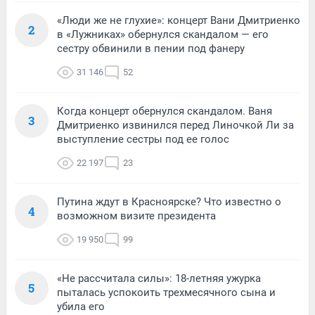
«Люди же не глухие»: концерт Вани Дмитриенко
2
в «Лужниках» обернулся скандалом — его
сестру обвинили в пении под фанеру
31 146
52
Когда концерт обернулся скандалом. Ваня
3
Дмитриенко извинился перед Линочкой Ли за
выступление сестры под ее голос
22 197
23
Путина ждут в Красноярске? Что известно о
4
возможном визите президента
19 950
99
«Не рассчитала силы»: 18-летняя ужурка
5
пыталась успокоить трехмесячного сына и
убила его