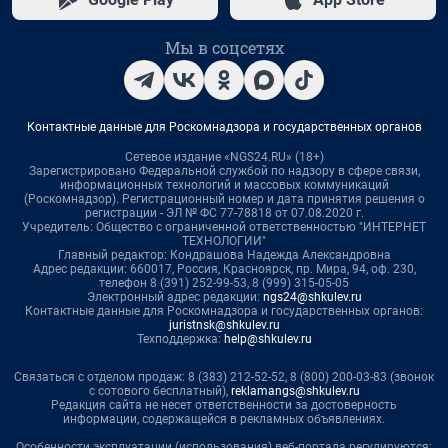
Мы в соцсетях
Контактные данные для Роскомнадзора и государственных органов
Сетевое издание «NGS24.RU» (18+)
Зарегистрировано Федеральной службой по надзору в сфере связи,
информационных технологий и массовых коммуникаций
(Роскомнадзор). Регистрационный номер и дата принятия решения о
регистрации - ЭЛ № ФС 77-78818 от 07.08.2020 г.
Учредитель: Общество с ограниченной ответственностью "ИНТЕРНЕТ
ТЕХНОЛОГИИ"
Главный редактор: Кондрашова Надежда Александровна
Адрес редакции: 660017, Россия, Красноярск, пр. Мира, 94, оф. 230,
телефон 8 (391) 252-99-53, 8 (999) 315-05-05
Электронный адрес редакции:
ngs24@shkulev.ru
Контактные данные для Роскомнадзора и государственных органов:
juristnsk@shkulev.ru
Техподдержка:
help@shkulev.ru
Связаться с отделом продаж: 8 (383) 212-52-52, 8 (800) 200-03-83 (звонок
с сотового бесплатный),
reklamangs@shkulev.ru
Редакция сайта не несет ответственности за достоверность
информации, содержащейся в рекламных объявлениях.
Особенности эксплуатации (использования) веб-портала регулируются: