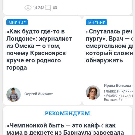
14 243
60
МНЕНИЕ
МНЕНИЕ
«Как будто где-то в
«Спуталась речь
Лондоне»: журналист
пургу». Врач — о
из Омска — о том,
смертельном ди
почему Красноярск
который сложн
круче его родного
обнаружить
города
Ирина Волкова
Главврач клиник
Сергей Энквист
«Реабилитация д
Волковой»
РЕКОМЕНДУЕМ
«Чемпионкой быть — это кайф»: как
мама в декрете из Барнаула завоевала