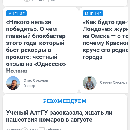
МНЕНИЕ
МНЕНИЕ
«Никого нельзя
«Как будто где-
победить». О чем
Лондоне»: журн
главный блокбастер
из Омска — о то
этого года, который
почему Красно
бьет рекорды в
круче его родно
прокате: честный
города
отзыв на «Одиссею»
Нолана
Стас Соколов
Сергей Энквист
Эксперт
РЕКОМЕНДУЕМ
Ученый АлтГУ рассказала, ждать ли
нашествия комаров в августе
14 часов
6 513
Обсудить