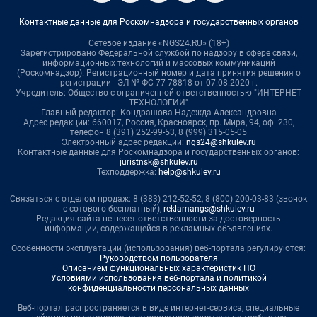
Контактные данные для Роскомнадзора и государственных органов
Сетевое издание «NGS24.RU» (18+)
Зарегистрировано Федеральной службой по надзору в сфере связи,
информационных технологий и массовых коммуникаций
(Роскомнадзор). Регистрационный номер и дата принятия решения о
регистрации - ЭЛ № ФС 77-78818 от 07.08.2020 г.
Учредитель: Общество с ограниченной ответственностью "ИНТЕРНЕТ
ТЕХНОЛОГИИ"
Главный редактор: Кондрашова Надежда Александровна
Адрес редакции: 660017, Россия, Красноярск, пр. Мира, 94, оф. 230,
телефон 8 (391) 252-99-53, 8 (999) 315-05-05
Электронный адрес редакции:
ngs24@shkulev.ru
Контактные данные для Роскомнадзора и государственных органов:
juristnsk@shkulev.ru
Техподдержка:
help@shkulev.ru
Связаться с отделом продаж: 8 (383) 212-52-52, 8 (800) 200-03-83 (звонок
с сотового бесплатный),
reklamangs@shkulev.ru
Редакция сайта не несет ответственности за достоверность
информации, содержащейся в рекламных объявлениях.
Особенности эксплуатации (использования) веб-портала регулируются:
Руководством пользователя
Описанием функциональных характеристик ПО
Условиями использования веб-портала и политикой
конфиденциальности персональных данных
Веб-портал распространяется в виде интернет-сервиса, специальные