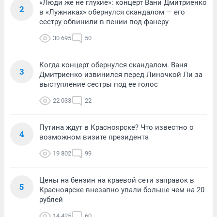
«Люди же не глухие»: концерт Вани Дмитриенко
2
в «Лужниках» обернулся скандалом — его
сестру обвинили в пении под фанеру
30 695
50
Когда концерт обернулся скандалом. Ваня
3
Дмитриенко извинился перед Линочкой Ли за
выступление сестры под ее голос
22 033
22
Путина ждут в Красноярске? Что известно о
4
возможном визите президента
19 802
99
Цены на бензин на краевой сети заправок в
5
Красноярске внезапно упали больше чем на 20
рублей
14 425
60