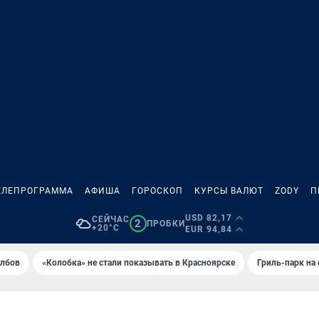
ЕЛЕПРОГРАММА
АФИША
ГОРОСКОП
КУРСЫ ВАЛЮТ
ZODY
П
USD 82,17
СЕЙЧАС
2
ПРОБКИ
+20°C
EUR 94,84
олбов
«Колобка» не стали показывать в Красноярске
Гриль-парк на