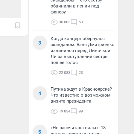
скандалом — его сестру
обвинили в пении под
фанеру
30 803
50
Когда концерт обернулся
3
скандалом. Ваня Дмитриенко
извинился перед Линочкой
Ли за выступление сестры
под ее голос
22 083
23
Путина ждут в Красноярске?
4
Что известно о возможном
визите президента
19 834
99
«Не рассчитала силы»: 18-
5
летняя ужурка пыталась