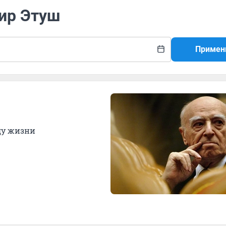
мир Этуш
Примен
ду жизни