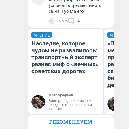
успокоить трехмесячного
сына и убила его
16 595
34
МНЕНИЕ
МНЕНИЕ
Наследие, которое
«Покуп
чудом не развалилось:
мешке»
транспортный эксперт
предпр
разнес миф о «вечных»
рассказ
советских дорогах
самом 
бизнес
дешевы
Олег Арефьев
На
Блогер, предприниматель,
владелец в транспортном
От
бизнесе
де
РЕКОМЕНДУЕМ