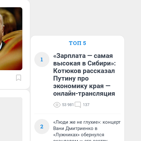
ТОП 5
«Зарплата — самая
1
высокая в Сибири»:
Котюков рассказал
Путину про
экономику края —
онлайн-трансляция
53 981
137
«Люди же не глухие»: концерт
2
Вани Дмитриенко в
«Лужниках» обернулся