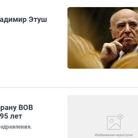
ладимир Этуш
ерану ВОВ
95 лет
здравления.