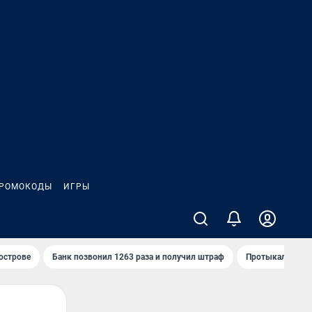
РОМОКОДЫ
ИГРЫ
 острове
Банк позвонил 1263 раза и получил штраф
Протыкал проду