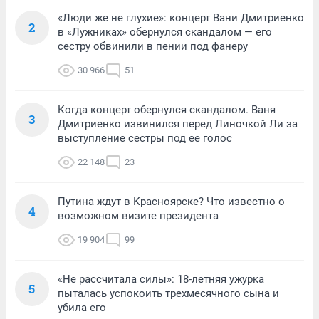
«Люди же не глухие»: концерт Вани Дмитриенко
2
в «Лужниках» обернулся скандалом — его
сестру обвинили в пении под фанеру
30 966
51
Когда концерт обернулся скандалом. Ваня
3
Дмитриенко извинился перед Линочкой Ли за
выступление сестры под ее голос
22 148
23
Путина ждут в Красноярске? Что известно о
4
возможном визите президента
19 904
99
«Не рассчитала силы»: 18-летняя ужурка
5
пыталась успокоить трехмесячного сына и
убила его