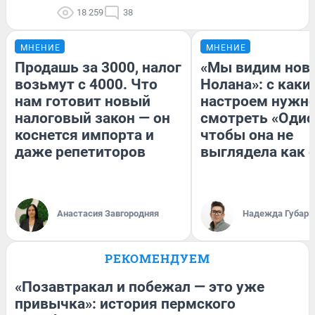
18 259
38
МНЕНИЕ
МНЕНИЕ
Продашь за 3000, налог
«Мы видим нов
возьмут с 4000. Что
Нолана»: с каки
нам готовит новый
настроем нужн
налоговый закон — он
смотреть «Одис
коснется импорта и
чтобы она не
даже репетиторов
выглядела как 
Анастасия Завгородняя
Надежда Губарь
РЕКОМЕНДУЕМ
«Позавтракал и побежал — это уже
привычка»: история пермского