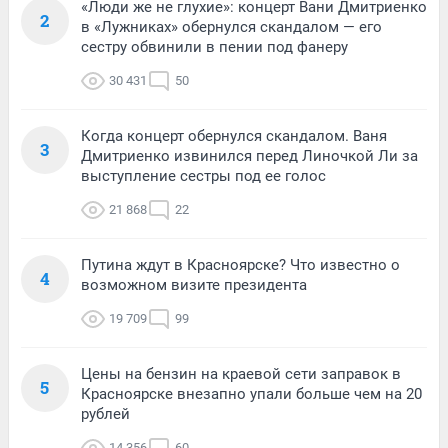
«Люди же не глухие»: концерт Вани Дмитриенко
2
в «Лужниках» обернулся скандалом — его
сестру обвинили в пении под фанеру
30 431
50
Когда концерт обернулся скандалом. Ваня
3
Дмитриенко извинился перед Линочкой Ли за
выступление сестры под ее голос
21 868
22
Путина ждут в Красноярске? Что известно о
4
возможном визите президента
19 709
99
Цены на бензин на краевой сети заправок в
5
Красноярске внезапно упали больше чем на 20
рублей
14 356
60