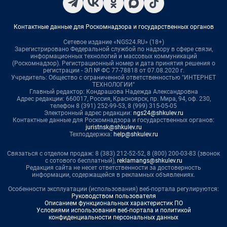
Контактные данные для Роскомнадзора и государственных органов
Сетевое издание «NGS24.RU» (18+)
Зарегистрировано Федеральной службой по надзору в сфере связи,
информационных технологий и массовых коммуникаций
(Роскомнадзор). Регистрационный номер и дата принятия решения о
регистрации - ЭЛ № ФС 77-78818 от 07.08.2020 г.
Учредитель: Общество с ограниченной ответственностью "ИНТЕРНЕТ
ТЕХНОЛОГИИ"
Главный редактор: Кондрашова Надежда Александровна
Адрес редакции: 660017, Россия, Красноярск, пр. Мира, 94, оф. 230,
телефон 8 (391) 252-99-53, 8 (999) 315-05-05
Электронный адрес редакции:
ngs24@shkulev.ru
Контактные данные для Роскомнадзора и государственных органов:
juristnsk@shkulev.ru
Техподдержка:
help@shkulev.ru
Связаться с отделом продаж: 8 (383) 212-52-52, 8 (800) 200-03-83 (звонок
с сотового бесплатный),
reklamangs@shkulev.ru
Редакция сайта не несет ответственности за достоверность
информации, содержащейся в рекламных объявлениях.
Особенности эксплуатации (использования) веб-портала регулируются:
Руководством пользователя
Описанием функциональных характеристик ПО
Условиями использования веб-портала и политикой
конфиденциальности персональных данных